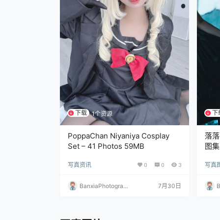
下载
下
1个资源
PoppaChan Niyaniya Cosplay
落落R
Set – 41 Photos 59MB
图集 
写真资讯
0
0
3
写真
BanxiaPhotograp
7月30日
B
hy
h