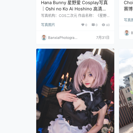
Hana Bunny 星野爱 Cosplay写真
Cho
｜Oshi no Ko Ai Hoshino 高清图
赛博
片合集[18P-234.4M]
165
写真机构：COS二次元 作品名称：《星野
写真
爱》 人物名称：Hana Bunny 图片数量：1
写真图片
0
0
60
8张 资源大小：234.4MB
B
BanxiaPhotograp
7月31日
h
hy