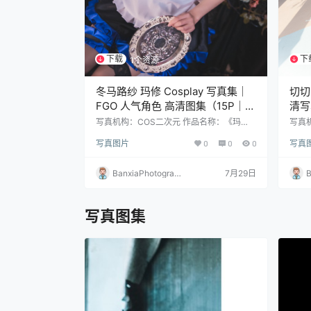
下载
下
1个资源
冬马路纱 玛修 Cosplay 写真集｜
切切C
FGO 人气角色 高清图集（15P｜
清写真
131MB）
写真机构：COS二次元 作品名称：《玛
写真
修》 人物名称：冬马路纱(Luisa_零纱) 图片
《明日
写真图片
0
0
0
写真
数量：15张 资源大小：131MB
数量：
BanxiaPhotograp
7月29日
B
hy
h
写真图集