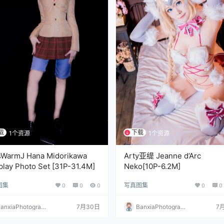
载
下载
1个资源
1个资源
sWarmJ Hana Midorikawa
Arty亚缇 Jeanne d’Arc
lay Photo Set [31P-31.4M]
Neko[10P-6.2M]
图集
0
0
0
写真图集
0
0
anxiaPhotograp
7月30日
BanxiaPhotograp
7
y
hy