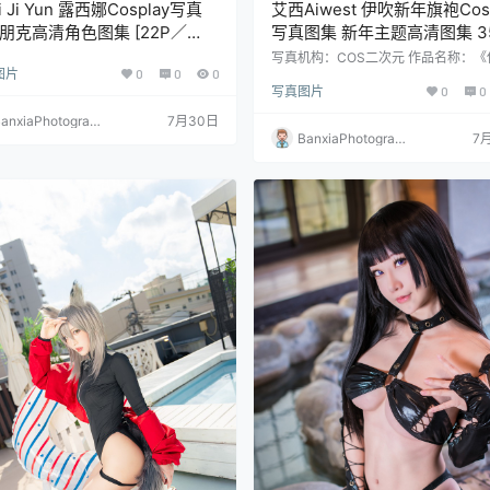
i Ji Yun 露西娜Cosplay写真
艾西Aiwest 伊吹新年旗袍Cosp
朋克高清角色图集 [22P／
写真图集 新年主题高清图集 3
MB]
(396.8M)
写真机构：COS二次元 作品名称：《
图片
0
0
0
新年旗袍》 人物名称：艾西Aiwest 
写真图片
0
0
量：35张 资源大小：396.8MB
anxiaPhotograp
7月30日
y
BanxiaPhotograp
7
hy