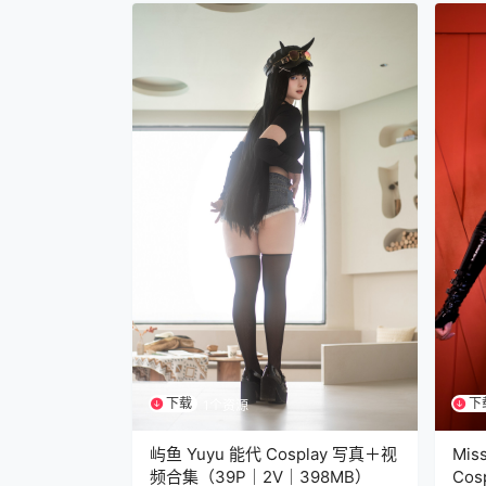
下载
下
1个资源
屿鱼 Yuyu 能代 Cosplay 写真＋视
Mis
频合集（39P｜2V｜398MB）
Cos