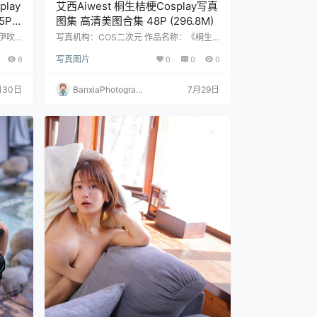
lay
艾西Aiwest 桐生桔梗Cosplay写真
5P
图集 高清美图合集 48P (296.8M)
伊吹
写真机构：COS二次元 作品名称：《桐生
图片数
桔梗》 人物名称：艾西Aiwest 图片数量：
8
写真图片
0
0
0
48张 资源大小：296.8MB
月30日
BanxiaPhotograp
7月29日
hy