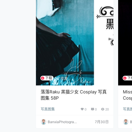
下载
下
1个资源
落落Raku 黑猫少女 Cosplay 写真
Mis
图集 58P
Cosp
写真图集
0
0
20
写真
BanxiaPhotograp
7月30日
B
hy
h