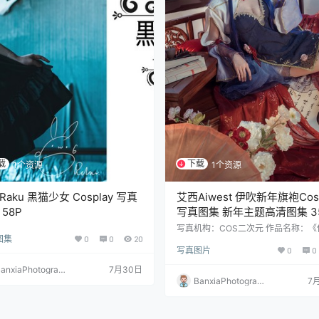
载
下载
1个资源
1个资源
aku 黑猫少女 Cosplay 写真
艾西Aiwest 伊吹新年旗袍Cosp
58P
写真图集 新年主题高清图集 3
(396.8M)
写真机构：COS二次元 作品名称：《
图集
0
0
20
新年旗袍》 人物名称：艾西Aiwest 
写真图片
0
0
量：35张 资源大小：396.8MB
anxiaPhotograp
7月30日
y
BanxiaPhotograp
7
hy