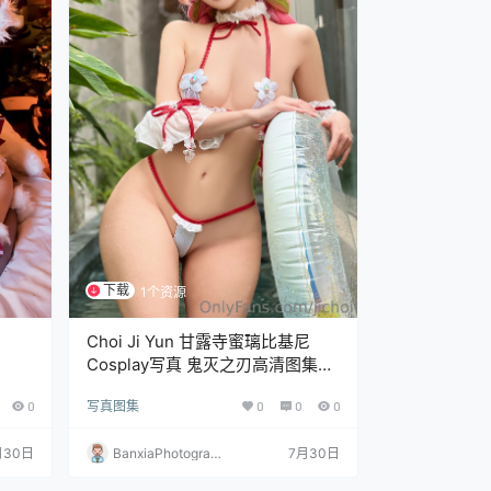
下载
1个资源
Choi Ji Yun 甘露寺蜜璃比基尼
Cosplay写真 鬼灭之刃高清图集
[25P-37.4M]
0
写真图集
0
0
0
月30日
BanxiaPhotograp
7月30日
hy