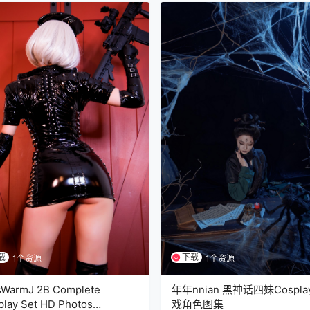
载
下载
1个资源
1个资源
sWarmJ 2B Complete
年年nnian 黑神话四妹Cospla
play Set HD Photos
戏角色图集