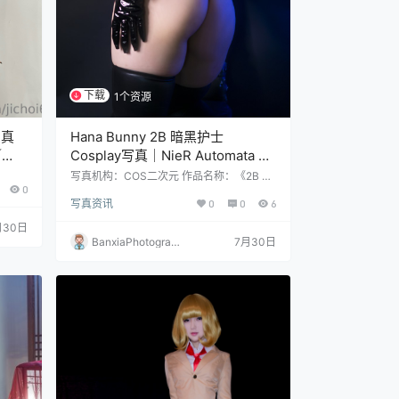
下载
1个资源
写真
Hana Bunny 2B 暗黑护士
／
Cosplay写真｜NieR Automata 2B
Dark Nurse 高清图集[8P-76.4M]
写真机构：COS二次元 作品名称：《2B 暗
0
黑护士》 人物名称：Hana Bunny 图片数
写真资讯
0
0
6
量：8张 资源大小：76.4MB
月30日
BanxiaPhotograp
7月30日
hy