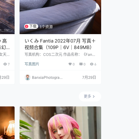
下载
1个资源
y 高
いくみ Fantia 2022年07月 写真＋
方幻
视频合集（109P｜6V｜849MB）
女天
写真机构：COS二次元 作品名称：《Fanti
：36
a 2022年07月》 人物名称：いくみ 图片数
7
写真图片
0
0
6
量：109P｜6V 资源大小：849MB
月29日
BanxiaPhotograp
7月29日
hy
更多