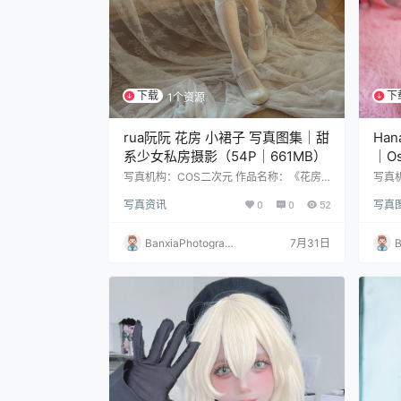
下载
下
1个资源
rua阮阮 花房 小裙子 写真图集｜甜
Han
系少女私房摄影（54P｜661MB）
｜Os
片合集
写真机构：COS二次元 作品名称：《花房
写真
小裙子》 人物名称：rua阮阮 图片数量：54
爱》 
写真资讯
0
0
52
写真
张 资源大小：661MB
8张 
BanxiaPhotograp
7月31日
B
hy
h