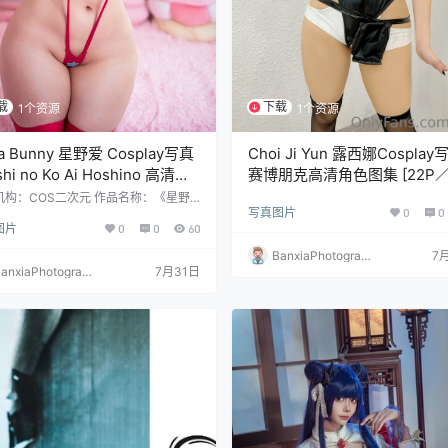
载
下载
1个资源
1个资源
a Bunny 星野爱 Cosplay写真
Choi Ji Yun 露西娜Cosplay
hi no Ko Ai Hoshino 高清图
赛博朋克高清角色图集 [22P
[18P-234.4M]
165MB]
机构：COS二次元 作品名称：《星野
写真图片
0
0
人物名称：Hana Bunny 图片数量：1
图片
0
0
60
资源大小：234.4MB
BanxiaPhotograp
7
anxiaPhotograp
7月31日
hy
y