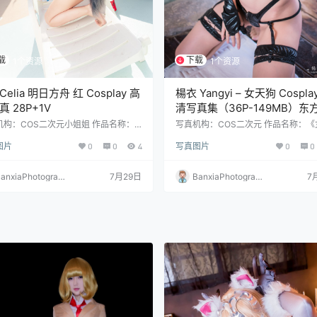
载
下载
1个资源
1个资源
elia 明日方舟 红 Cosplay 高
楊衣 Yangyi – 女天狗 Cospla
 28P+1V
清写真集（36P-149MB）东
想风格
机构：COS二次元小姐姐 作品名称：
写真机构：COS二次元 作品名称：《
方舟 红》 人物名称：切切Celia 图片
狗》 人物名称：楊衣Yangyi 图片数量
图片
0
0
4
写真图片
0
0
28P+1V
张 资源大小：149MB
anxiaPhotograp
7月29日
BanxiaPhotograp
7
y
hy