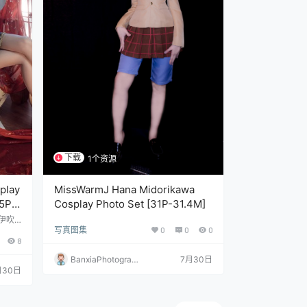
下载
1个资源
lay
MissWarmJ Hana Midorikawa
5P
Cosplay Photo Set [31P-31.4M]
伊吹
写真图集
0
0
0
图片数
8
BanxiaPhotograp
7月30日
月30日
hy