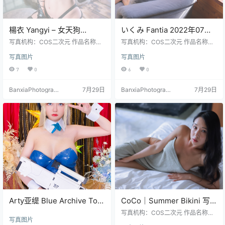
楊衣 Yangyi – 女天狗
いくみ Fantia 2022年07月
Cosplay 高清写真集（36P-
写真＋视频合集（109P｜6V
写真机构：COS二次元 作品名称：
写真机构：COS二次元 作品名称：
149MB）东方幻想风格
《女天狗》 人物名称：楊衣Yangyi
｜849MB）
《Fantia 2022年07月》 人物名
写真图片
写真图片
图片数量：36张 资源大小：149MB
称：いくみ 图片数量：109P｜6V
资源大小：849MB
7
0
6
0
BanxiaPhotograp
7月29日
BanxiaPhotograp
7月29日
hy
hy
Arty亚缇 Blue Archive Toki
CoCo｜Summer Bikini 写
Bunny Ver[35P-75M]
真视频合集 · 清爽夏日主题
写真机构：COS二次元 作品名称：
写真图片
高清图包（130P+1V）
《Summer Bikini》 人物名称：Co