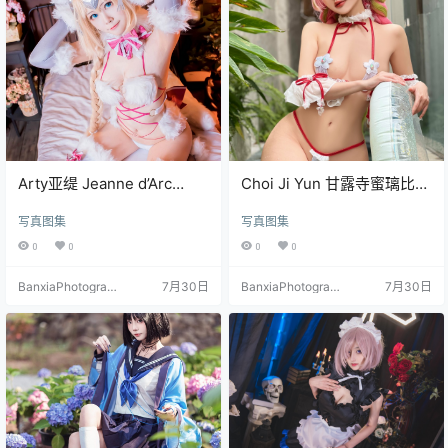
Arty亚缇 Jeanne d’Arc
Choi Ji Yun 甘露寺蜜璃比基
Neko[10P-6.2M]
尼Cosplay写真 鬼灭之刃高
写真图集
写真图集
清图集 [25P-37.4M]
0
0
0
0
BanxiaPhotograp
7月30日
BanxiaPhotograp
7月30日
hy
hy