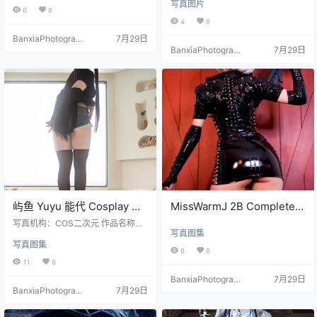
写真图片
切切Celia 图片数量：28P+1V
0
0
4
0
BanxiaPhotograp
7月29日
hy
BanxiaPhotograp
7月29日
hy
屿鱼 Yuyu 能代 Cosplay 写
MissWarmJ 2B Complete
真＋视频合集（39P｜2V｜
Cosplay Set HD Photos
写真机构：COS二次元 作品名称：
写真图集
398MB）
《能代》 人物名称：屿鱼 Yuyu 图
Collection [64P-264.8M]
写真图集
片数量：39P｜2V 资源大小：398
0
0
MB
11
0
BanxiaPhotograp
7月29日
BanxiaPhotograp
7月29日
hy
hy