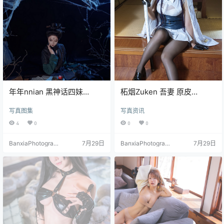
年年nnian 黑神话四妹
柘烟Zuken 吾妻 原皮
Cosplay 游戏角色图集
Cosplay（Azur Lane
写真图集
写真资讯
Azuma）写真集【23P｜
204.3MB】
4
0
0
0
BanxiaPhotograp
7月29日
BanxiaPhotograp
7月29日
hy
hy