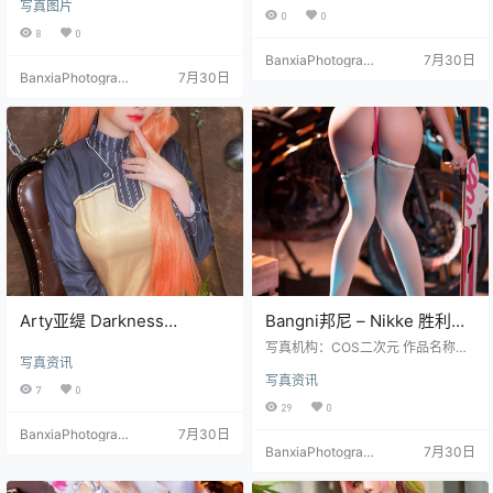
写真图片
iwest 图片数量：35张 资源大小：3
0
0
96.8MB
8
0
BanxiaPhotograp
7月30日
BanxiaPhotograp
7月30日
hy
hy
Arty亚缇 Darkness
Bangni邦尼 – Nikke 胜利女
Cosplay 写真【34P｜
神 毒蛇 Cosplay 写真集
写真机构：COS二次元 作品名称：
写真资讯
182.1MB】
（85P-12V-1.03GB）
《Nikke 胜利女神 毒蛇》 人物名
写真资讯
称：Bangni邦尼 图片数量：85P-12
7
0
V 资源大小：1.03GB
29
0
BanxiaPhotograp
7月30日
hy
BanxiaPhotograp
7月30日
hy