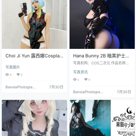
Choi Ji Yun 露西娜Cosplay
Hana Bunny 2B 暗黑护士
写真 赛博朋克高清角色图集
Cosplay写真｜NieR
写真机构：COS二次元 作品名称：
写真图片
[22P／165MB]
Automata 2B Dark Nurse
《2B 暗黑护士》 人物名称：Hana
写真资讯
Bunny 图片数量：8张 资源大小：7
高清图集[8P-76.4M]
0
0
6.4MB
6
0
BanxiaPhotograp
7月30日
hy
BanxiaPhotograp
7月30日
hy