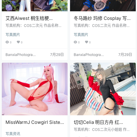
艾西Aiwest 桐生桔梗
冬马路纱 玛修 Cosplay 写真
Cosplay写真图集 高清美图
集｜FGO 人气角色 高清图集
写真机构：COS二次元 作品名称：
写真机构：COS二次元 作品名称：
合集 48P (296.8M)
《桐生桔梗》 人物名称：艾西Aiwe
（15P｜131MB）
《玛修》 人物名称：冬马路纱(Luis
写真图片
写真图片
st 图片数量：48张 资源大小：296.
a_零纱) 图片数量：15张 资源大小：
8MB
131MB
0
0
0
0
BanxiaPhotograp
7月29日
BanxiaPhotograp
7月29日
hy
hy
MissWarmJ Cowgirl Sister
切切Celia 明日方舟 红
Cosplay Photo & Video Set
Cosplay 高清写真 28P+1V
写真机构：COS二次元小姐姐 作品
写真资讯
[39P-1V-179.1M]
名称：《明日方舟 红》 人物名称：