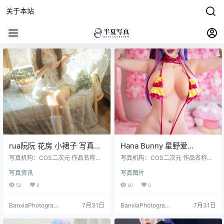
关于本站
rua阮阮 花房 小裙子 写真图
Hana Bunny 星野爱
集｜甜系少女私房摄影
Cosplay写真｜Oshi no Ko
写真机构：COS二次元 作品名称：
写真机构：COS二次元 作品名称：
（54P｜661MB）
《花房 小裙子》 人物名称：rua阮
Ai Hoshino 高清图片合集
《星野爱》 人物名称：Hana Bunn
写真资讯
写真图片
阮 图片数量：54张 资源大小：661
y 图片数量：18张 资源大小：234.
[18P-234.4M]
MB
4MB
52
0
60
0
BanxiaPhotograp
7月31日
BanxiaPhotograp
7月31日
hy
hy