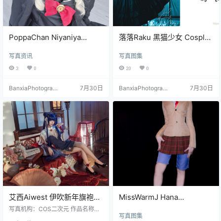
PoppaChan Niyaniya
落落Raku 黑猫少女 Cosplay
Cosplay Set – 41 Photos
写真图集 58P
写真资讯
写真图集
59MB
3
0
20
0
BanxiaPhotograp
7月30日
BanxiaPhotograp
7月30日
hy
hy
艾西Aiwest 伊吹新年旗袍
MissWarmJ Hana
Cosplay写真图集 新年主题
Midorikawa Cosplay Photo
写真机构：COS二次元 作品名称：
写真图集
高清图集 35P (396.8M)
《伊吹新年旗袍》 人物名称：艾西A
Set [31P-31.4M]