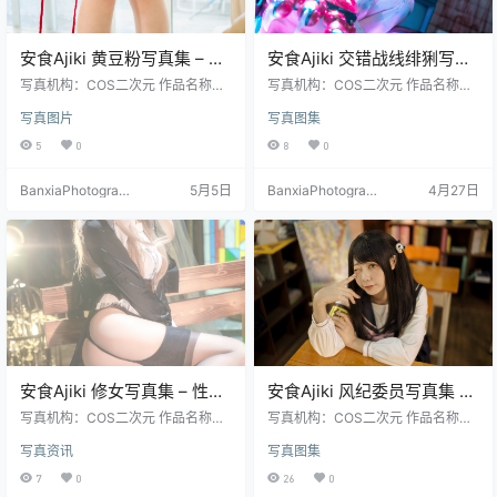
安食Ajiki 黄豆粉写真集 – 可
安食Ajiki 交错战线绯猁写真
爱COS & 二次元美女 [40P-
集 – 战斗角色COS高清图
写真机构：COS二次元 作品名称：
写真机构：COS二次元 作品名称：
745.2M]
《黄豆粉》 人物名称：安食Ajiki 图
[31P-357.7M]
《交错战线绯猁》 人物名称：安食A
写真图片
写真图集
片数量：40张 资源大小：745.2MB
jiki 图片数量：31张 资源大小：35
7.7MB
5
0
8
0
BanxiaPhotograp
5月5日
BanxiaPhotograp
4月27日
hy
hy
安食Ajiki 修女写真集 – 性感
安食Ajiki 风纪委员写真集 –
圣洁COS高清 [25P-
制服COS高清大图 [47P-
写真机构：COS二次元 作品名称：
写真机构：COS二次元 作品名称：
998.7M]
《修女》 人物名称：安食Ajiki 图片
629.1M]
《风纪委员》 人物名称：安食Ajiki
写真资讯
写真图集
数量：25张 资源大小：998.7MB
图片数量：47张 资源大小：629.1M
B
7
0
26
0