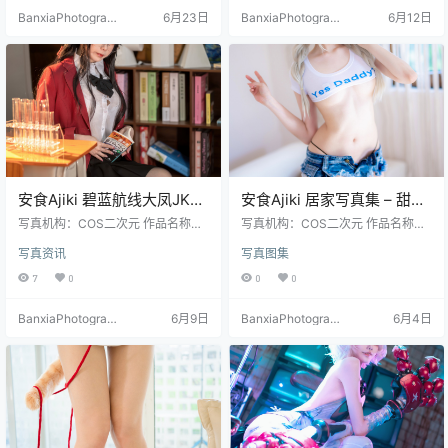
BanxiaPhotograp
6月23日
BanxiaPhotograp
6月12日
hy
hy
安食Ajiki 碧蓝航线大凤JK写
安食Ajiki 居家写真集 – 甜美
真集 – 动漫COS & 制服美少
日常生活高清图 [35P-
写真机构：COS二次元 作品名称：
写真机构：COS二次元 作品名称：
女 [41P-281.6M]
《碧蓝航线大凤JK》 人物名称：安
652.6M]
《居家》 人物名称：安食Ajiki 图片
写真资讯
写真图集
食Ajiki 图片数量：41张 资源大小：
数量：35张 资源大小：652.6MB
281.6MB
7
0
0
0
BanxiaPhotograp
6月9日
BanxiaPhotograp
6月4日
hy
hy