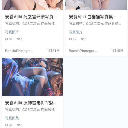
安食Ajiki 死之宫环奈写真集
安食Ajiki 白猫猫写真集 – 可
– 角色扮演高清图 [37P-
爱萌妹高清COS图 [48P-
写真机构：COS二次元 作品名称：
写真机构：COS二次元 作品名称：
375.5M]
《死之宫环奈》 人物名称：安食Aji
267M]
《白猫猫》 人物名称：安食Ajiki 图
写真图片
写真图片
ki 图片数量：37张 资源大小：375.
片数量：48张 资源大小：267MB
5MB
36
0
26
0
BanxiaPhotograp
1月31日
BanxiaPhotograp
1月15日
hy
hy
安食Ajiki 原神雷电将军魅魔
写真集 – 高质量COS & 二次
写真机构：COS二次元 作品名称：
元美女 [35P-259M]
《原神雷电将军魅魔》 人物名称：
写真图集
安食Ajiki 图片数量：35张 资源大
小：259MB
48
0