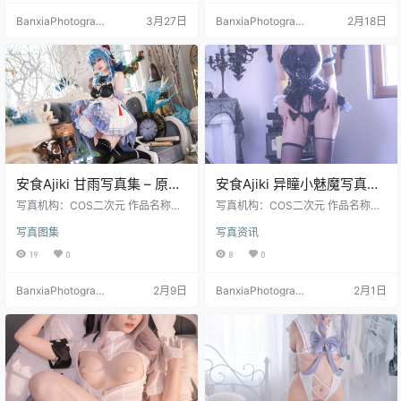
BanxiaPhotograp
3月27日
BanxiaPhotograp
2月18日
hy
hy
安食Ajiki 甘雨写真集 – 原神
安食Ajiki 异瞳小魅魔写真集
COS高清图集 [48P-874M]
– 萌系魅魔COS高清图
写真机构：COS二次元 作品名称：
写真机构：COS二次元 作品名称：
《甘雨》 人物名称：安食Ajiki 图片
[22P-78MB]
《异瞳小魅魔》 人物名称：安食Aji
写真图集
写真资讯
数量：48张 资源大小：874MB
ki 图片数量：22张 资源大小：78M
B
19
0
8
0
BanxiaPhotograp
2月9日
BanxiaPhotograp
2月1日
hy
hy