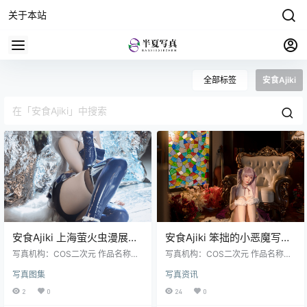
关于本站
全部标签
安食Ajiki
安食Ajiki 上海萤火虫漫展返
安食Ajiki 笨拙的小恶魔写真
图 – 漫展COS现场高清图
集 – 萌系COS & 性感魅力
写真机构：COS二次元 作品名称：
写真机构：COS二次元 作品名称：
[16P-234M]
《上海萤火虫漫展返图》 人物名
[44P-1.18G]
《笨拙的小恶魔》 人物名称：安食A
写真图集
写真资讯
称：安食Ajiki 图片数量：16张 资源
jiki 图片数量：44张 资源大小：1.18
大小：234MB
G
2
0
24
0