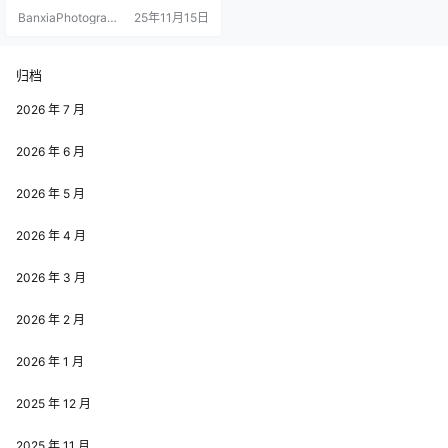
前在‌制服形象颠覆事件之当中，让
BanxiaPhotograp
25年11月15日
她的空姐写真62P完整版上线即登顶
hy
平台热搜。 现在你看到的是林文文y
ooki牛仔裤主题写真作品，你看一
下，是不是觉得很好看啊，如果觉
归档
得好看，那么你就多去看几眼睛
吧，多看可以长寿的哦。 林文文yo
2026 年 7 月
oki她也算是时…
2026 年 6 月
2026 年 5 月
2026 年 4 月
2026 年 3 月
2026 年 2 月
2026 年 1 月
2025 年 12 月
2025 年 11 月