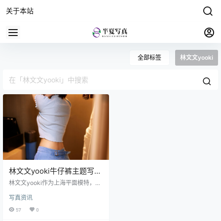
关于本站
全部标签
林文文yooki
林文文yooki牛仔裤主题写
真，阿罗多姿的身段，散发
林文文yooki作为上海平面模特，之
女性魅力
有我看过她拍摄的空姐制服写真、
写真资讯
蓝西装秘书之类的作品，真的好好
看哦，不过她的图片一发出来，与
57
0
她的社恐人设形成强烈反差萌。 之