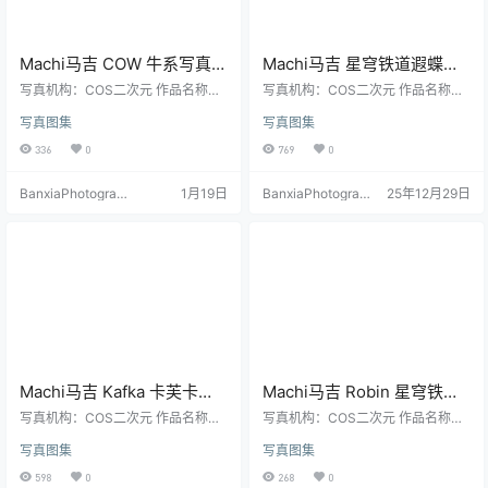
Machi马吉 COW 牛系写真｜
Machi马吉 星穹铁道遐蝶
可爱兽耳主题高清图包
Cosplay写真｜Castorice高
写真机构：COS二次元 作品名称：
写真机构：COS二次元 作品名称：
（21P-76.7M）
《COW》 人物名称：Machi馬吉 图
质量图集（34P-66.2M）
《Castorice》 人物名称：Machi馬
写真图集
写真图集
片数量：21张 资源大小：76.7MB
吉 图片数量：34张 资源大小：66.2
MB
336
0
769
0
BanxiaPhotograp
1月19日
BanxiaPhotograp
25年12月29日
hy
hy
Machi马吉 Kafka 卡芙卡
Machi马吉 Robin 星穹铁道
Cosplay写真合集｜魅惑风
Cos写真｜高质量角色演绎
写真机构：COS二次元 作品名称：
写真机构：COS二次元 作品名称：
高清套图（68P-238.2M）
《Kafka》 人物名称：Machi馬吉
图包（62P-882MB）
《Robin》 人物名称：Machi馬吉
写真图集
写真图集
图片数量：68张 资源大小：238.2
图片数量：62张 资源大小：882MB
MB
598
0
268
0