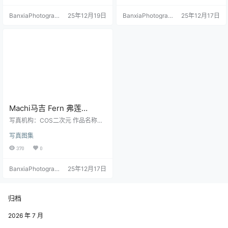
BanxiaPhotograp
25年12月19日
BanxiaPhotograp
25年12月17日
hy
hy
Machi马吉 Fern 弗莲
Cosplay写真｜Frieren主题
写真机构：COS二次元 作品名称：
高清套图（59P-121MB）
《Fern》 人物名称：Machi馬吉 图
写真图集
片数量：59张 资源大小：121MB
370
0
BanxiaPhotograp
25年12月17日
hy
归档
2026 年 7 月