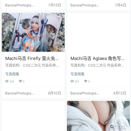
BanxiaPhotograp
7月15日
BanxiaPhotograp
7月4日
hy
hy
Machi马吉 Firefly 萤火虫
Machi马吉 Aglaea 角色写真
Cosplay写真｜高质量角色
集｜高质量Cosplay高清图
写真机构：COS二次元 作品名称：
写真机构：COS二次元 作品名称：
主题图集（51P-48M）
《 Firefly》 人物名称：Machi馬吉
包（106P-173.3M）
《Aglaea》 人物名称：Machi馬吉
写真图集
写真图集
图片数量：51张 资源大小：48MB
图片数量：106张 资源大小：173.3
MB
268
0
351
0
BanxiaPhotograp
6月10日
BanxiaPhotograp
4月12日
hy
hy