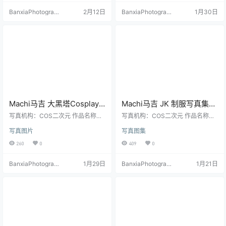
BanxiaPhotograp
2月12日
BanxiaPhotograp
1月30日
hy
hy
Machi马吉 大黑塔Cosplay
Machi马吉 JK 制服写真集｜
写真｜The Herta 星穹铁道
青春系JK主题高清图集
写真机构：COS二次元 作品名称：
写真机构：COS二次元 作品名称：
主题高清图集（71P-
《大黑塔》 人物名称：Machi馬吉
（38P-92.5M）
《JK 制服》 人物名称：Machi馬吉
写真图片
写真图集
图片数量：71张 资源大小：121MB
图片数量：38张 资源大小：92.5M
121MB）
B
260
0
409
0
BanxiaPhotograp
1月29日
BanxiaPhotograp
1月21日
hy
hy