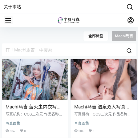
关于本站
全部标签
Machi馬吉
Machi马吉 萤火虫内衣写真
Machi马吉 温泉双人写真集
第一弹｜ホタル高质量高清
× 小丁联动｜温泉双人高清
写真机构：COS二次元 作品名称：
写真机构：COS二次元 作品名称：
图包（22P-154MB）
《萤火虫内衣写真 第一弹》 人物名
图包（30P-322.4M）
《》 人物名称：Machi馬吉 图片数
写真图集
写真图集
称：Machi馬吉 图片数量：22张 资
量：30张 资源大小：322.4MB
源大小：154MB
304
0
304
0