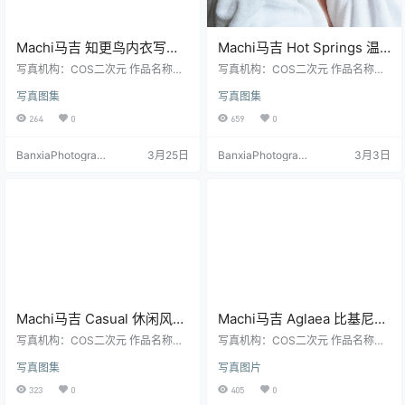
Machi马吉 知更鸟内衣写真
Machi马吉 Hot Springs 温
报告｜性感内衣主题高清套
泉写真套图｜温泉美景主题
写真机构：COS二次元 作品名称：
写真机构：COS二次元 作品名称：
图（28P-73.2M）
《知更鸟内衣》 人物名称：Machi
高清写真（37P-43MB）
《Hot Springs》 人物名称：Machi
写真图集
写真图集
馬吉 图片数量：28张 资源大小：7
馬吉 图片数量：37张 资源大小：4
3.2MB
3MB
264
0
659
0
BanxiaPhotograp
3月25日
BanxiaPhotograp
3月3日
hy
hy
Machi马吉 Casual 休闲风写
Machi马吉 Aglaea 比基尼写
真｜自然系日常风格高清套
真集｜高分辨率泳装主题大
写真机构：COS二次元 作品名称：
写真机构：COS二次元 作品名称：
图（48P-89MB）
《Casual》 人物名称：Machi馬吉
图包（40P-1.45G）
《Aglaea 》 人物名称：Machi馬吉
写真图集
写真图片
图片数量：48张 资源大小：89MB
图片数量：40张 资源大小：1.45G
323
0
405
0