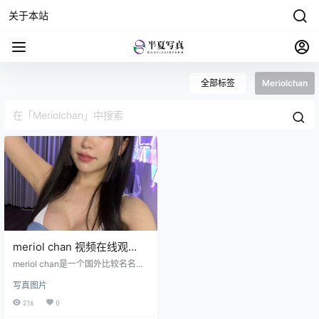
关于本站
全部标签
Meriolchan
meriol chan 视频在线观
看，典型的亚洲面孔，内容
meriol chan是一个国外比较名名的
很精彩
Cosplay，她去拍摄，还原过很多的
写真图片
游戏或者动漫的人物，如果你经常
关注，国外的一些社交媒体，你应
216
0
该看过她的一些照片，她长着亚洲