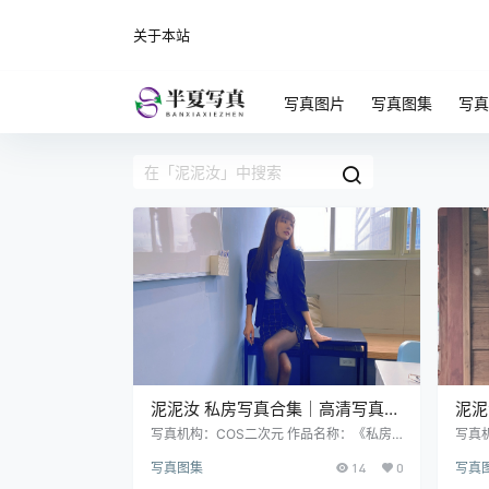
关于本站
写真图片
写真图集
写真
泥泥汝 私房写真合集｜高清写真＋
泥泥
视频资源（350P｜12V｜
｜日
写真机构：COS二次元 作品名称：《私房
写真
写真》 人物名称：泥泥汝 图片数量：350P
服》
844MB）
26V
写真图集
14
0
写真
｜12V 资源大小：844MB
26V