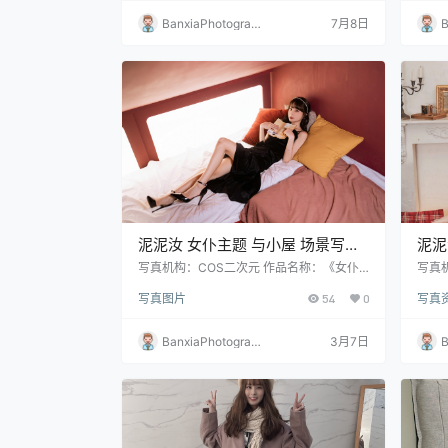
BanxiaPhotograp
7月8日
B
hy
h
泥泥汝 女仆主题 与小屋 场景写真
泥泥
｜Cosplay 写真＋视频合集（218P
日风
写真机构：COS二次元 作品名称：《女仆
写真
主题 》 人物名称：泥泥汝 图片数量：218P
主题 
｜14V｜339MB）
写真图片
54
0
写真
｜14V 资源大小：339MB
张 资
BanxiaPhotograp
3月7日
B
hy
h