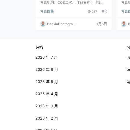
视频合集｜高质量图集（372P｜
集｜
写真机构：COS二次元 作品名称：《猫
写真
女》 人物名称：泥泥汝 图片数量：372P｜
你》
12V｜1.09GB）
｜5
写真图集
217
0
写真
12V 资源大小：1.09GB
6V 
BanxiaPhotograp
1月6日
B
hy
h
归档
2026 年 7 月
2026 年 6 月
2026 年 5 月
2026 年 4 月
2026 年 3 月
2026 年 2 月