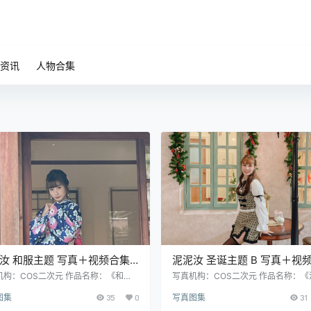
资讯
人物合集
汝 和服主题 写真＋视频合集
泥泥汝 圣诞主题 B 写真＋视
式传统风高清图集（440P｜
集｜大型节日主题图集（460
机构：COS二次元 作品名称：《和
写真机构：COS二次元 作品名称：《
 人物名称：泥泥汝 图片数量：440P｜
汝 圣诞主题 B》 人物名称：泥泥汝 
｜1.36GB）
19V｜1.25GB）
图集
35
0
写真图集
31
 资源大小：1.36GB
量：460P｜19V 资源大小：1.25GB