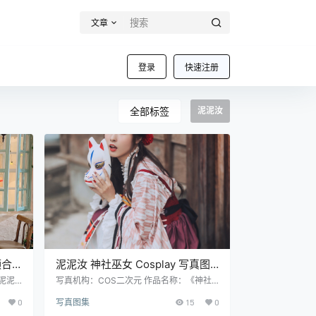
文章
登录
快速注册
全部标签
泥泥汝
频合
泥泥汝 神社巫女 Cosplay 写真图
P｜
集｜日系风格高清摄影（30P｜
泥泥
写真机构：COS二次元 作品名称：《神社
图片数
巫女》 人物名称：泥泥汝 图片数量：30张
137MB）
0
写真图集
15
0
资源大小：137MB