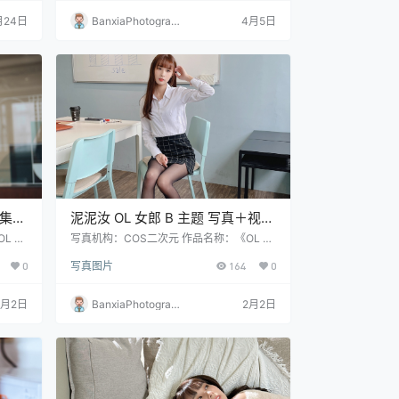
月24日
BanxiaPhotograp
4月5日
hy
图集｜
泥泥汝 OL 女郎 B 主题 写真＋视频
B）
合集｜高人气职业风作品（350P
L 女
写真机构：COS二次元 作品名称：《OL 女
31张
郎 B》 人物名称：泥泥汝 图片数量：350P
｜12V｜840MB）
0
写真图片
164
0
｜12V 资源大小：840MB
2月2日
BanxiaPhotograp
2月2日
hy