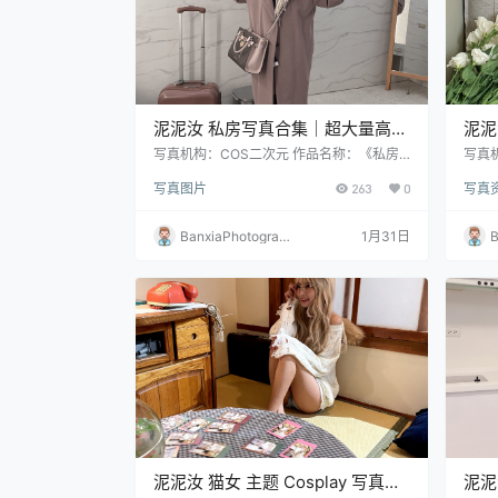
泥泥汝 私房写真合集｜超大量高清
泥泥
写真＋视频（460P｜19V｜
品（
写真机构：COS二次元 作品名称：《私房
写真
写真》 人物名称：泥泥汝 图片数量：460P
写真
1.26GB）
写真图片
263
0
写真
｜19V 资源大小：1.26GB
24P
BanxiaPhotograp
1月31日
B
hy
h
泥泥汝 猫女 主题 Cosplay 写真＋
泥泥