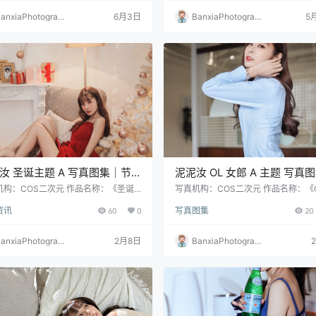
anxiaPhotograp
6月3日
BanxiaPhotograp
5
y
hy
汝 圣诞主题 A 写真图集｜节
泥泥汝 OL 女郎 A 主题 写真
格高清摄影（50P｜192MB）
职业风高清摄影（31P｜155M
机构：COS二次元 作品名称：《圣诞
写真机构：COS二次元 作品名称：《O
A》 人物名称：泥泥汝 图片数量：50
郎 A》 人物名称：泥泥汝 图片数量：
资讯
60
0
写真图集
20
源大小：192MB
资源大小：155MB
anxiaPhotograp
2月8日
BanxiaPhotograp
y
hy