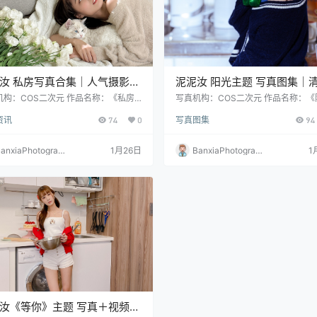
汝 私房写真合集｜人气摄影作
泥泥汝 阳光主题 写真图集｜
124P｜14V｜426MB）
风格高清摄影（30P｜402M
机构：COS二次元 作品名称：《私房
写真机构：COS二次元 作品名称：《
合集》 人物名称：泥泥汝 图片数量：1
光》 人物名称：泥泥汝 图片数量：30
资讯
74
0
写真图集
94
｜14V 资源大小：426MB
源大小：402MB
anxiaPhotograp
1月26日
BanxiaPhotograp
1
y
hy
汝《等你》主题 写真＋视频合