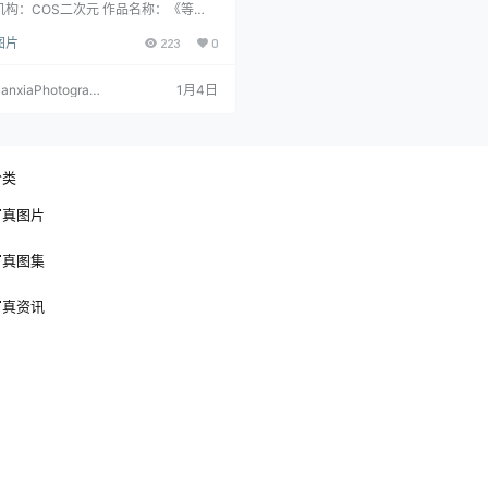
情绪向摄影作品（239P｜6V
机构：COS二次元 作品名称：《等
 人物名称：泥泥汝 图片数量：239P｜
09MB）
图片
223
0
资源大小：509MB
anxiaPhotograp
1月4日
y
分类
写真图片
写真图集
写真资讯