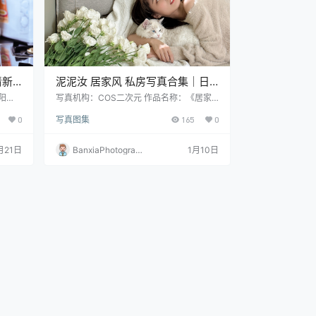
清新
泥泥汝 居家风 私房写真合集｜日
B）
常氛围高清摄影（124P｜14V｜
阳
写真机构：COS二次元 作品名称：《居家
张 资
风 私房写真》 人物名称：泥泥汝 图片数
423MB）
0
写真图集
165
0
量：124P｜14V 资源大小：423MB
月21日
BanxiaPhotograp
1月10日
hy