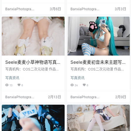
BanxiaPhotograp
3月6日
BanxiaPhotograp
3月3日
hy
hy
Seele麦麦小草神物语写真＋
Seele麦麦初音未来主题写真
视频合集｜治愈系高清套图
｜可爱蓝系高清图包（80P-
写真机构：COS二次元动漫 作品名
写真机构：COS二次元动漫 作品名
（35P-13V-357MB）
称：《小草神物语》 人物名称：Se
273MB）
称：《初音未来》 人物名称：Seele
写真资讯
写真资讯
ele麦麦 图片数量：35P-13V 资源
麦麦 图片数量：80张 资源大小：27
大小：375MB
3MB
13
0
24
0
BanxiaPhotograp
2月13日
BanxiaPhotograp
2月9日
hy
hy