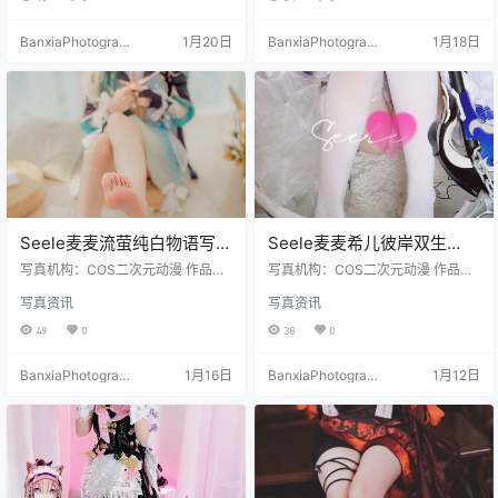
BanxiaPhotograp
1月20日
BanxiaPhotograp
1月18日
hy
hy
Seele麦麦流萤纯白物语写真
Seele麦麦希儿彼岸双生
＋视频｜白色幻想主题图包
Cosplay｜崩坏3高清写真大
写真机构：COS二次元动漫 作品名
写真机构：COS二次元动漫 作品名
（22P-11V-223MB）
称：《流萤纯白物语》 人物名称：S
合集（86P-544MB）
称：《崩坏3》 人物名称：Seele麦
写真资讯
写真资讯
eele麦麦 图片数量：22P-11V 资源
麦 图片数量：86张 资源大小：544
大小：223MB
MB
49
0
38
0
BanxiaPhotograp
1月16日
BanxiaPhotograp
1月12日
hy
hy