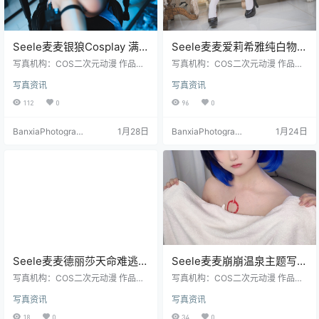
Seele麦麦银狼Cosplay 满
Seele麦麦爱莉希雅纯白物语
分游戏记录｜星穹铁道高清
写真集｜唯美白色主题高清
写真机构：COS二次元动漫 作品名
写真机构：COS二次元动漫 作品名
图包（149P-926MB）
称：《银狼满分游戏记录》 人物名
图包（83P-251MB）
称：《爱莉希雅纯白物语》 人物名
写真资讯
写真资讯
称：Seele麦麦 图片数量：149张 资
称：Seele麦麦 图片数量：83张 资
源大小：926MB
源大小：251MB
112
0
96
0
BanxiaPhotograp
1月28日
BanxiaPhotograp
1月24日
hy
hy
Seele麦麦德丽莎天命难逃写
Seele麦麦崩崩温泉主题写真
真＋视频｜崩坏角色高清合
｜温泉场景高清套图（59P-
写真机构：COS二次元动漫 作品名
写真机构：COS二次元动漫 作品名
集（9P-3V-137MB）
称：《德丽莎天命难逃》 人物名
196MB）
称：《崩崩温泉》 人物名称：Seele
写真资讯
写真资讯
称：Seele麦麦 图片数量：9P-3V
麦麦 图片数量：59张 资源大小：19
资源大小：137MB
6MB
18
0
34
0