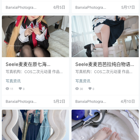
BanxiaPhotograp
6月5日
BanxiaPhotograp
5月17日
hy
hy
Seele麦麦在原七海
Seele麦麦芭芭拉纯白物语
Cosplay 写真｜青春活力系
Cosplay｜白色治愈系高清
写真机构：COS二次元动漫 作品名
写真机构：COS二次元动漫 作品名
高清套图（17P-17M）
称：《在原七海》 人物名称：Seele
写真集（36P-363.1M）
称：《芭芭拉纯白物语》 人物名
写真资讯
写真资讯
麦麦 图片数量：17张 资源大小：17
称：Seele麦麦 图片数量：36张 资
MB
源大小：363.1MB
11
0
30
0
BanxiaPhotograp
5月2日
BanxiaPhotograp
4月10日
hy
hy