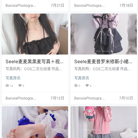
BanxiaPhotograp
7月21日
BanxiaPhotograp
7月18日
hy
hy
Seele麦麦黑黑麦写真＋视频
Seele麦麦普罗米修斯小裙子
合集｜黑系魅惑主题图包
Cosplay｜崩坏三写真高清
写真机构：COS二次元动漫 作品名
写真机构：COS二次元动漫 作品名
（53P-5V-269.5M）
称：《黑黑麦》 人物名称：Seele麦
套图（12P-10.6M）
称：《崩坏三 普罗米修斯》 人物名
写真资讯
写真资讯
麦 图片数量：53P-5V- 资源大小：
称：Seele麦麦 图片数量：12张 资
269.5MB
源大小：10.6MB
16
0
0
0
BanxiaPhotograp
7月13日
BanxiaPhotograp
7月10日
hy
hy