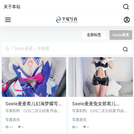
关于本站
全部标签
Seele麦麦
Seele麦麦希儿幻海梦蝶写真
Seele麦麦兔女郎希儿
集｜梦幻蓝色系高清图集
Cosplay 写真集｜崩坏3高质
写真机构：COS二次元动漫 作品名
写真机构：COS二次元动漫 作品名
（168P-229.3M）
称：《希儿幻海梦蝶》 人物名称：S
量高清图包（83P-147.3M）
称：《兔女郎希儿》 人物名称：Se
写真资讯
写真资讯
eele麦麦 图片数量：168张 资源大
ele麦麦 图片数量：83张 资源大
小：229.3MB
小：147.3MB
14
0
0
0