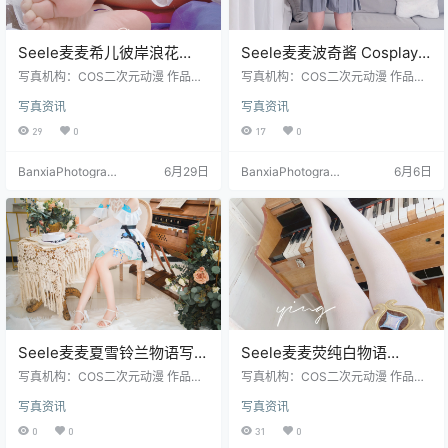
Seele麦麦希儿彼岸浪花
Seele麦麦波奇酱 Cosplay
Cosplay｜海边主题高清写
写真｜可爱系高分辨率套图
写真机构：COS二次元动漫 作品名
写真机构：COS二次元动漫 作品名
真（102P-532MB）
称：《希儿彼岸浪花》 人物名称：S
（18P-68.5M）
称：《波奇酱》 人物名称：Seele麦
写真资讯
写真资讯
eele麦麦 图片数量：102张 资源大
麦 图片数量：18张 资源大小：68.5
小：532MB
MB
29
0
17
0
BanxiaPhotograp
6月29日
BanxiaPhotograp
6月6日
hy
hy
Seele麦麦夏雪铃兰物语写真
Seele麦麦荧纯白物语
＋视频｜唯美角色高清大图
Cosplay｜原神主题高清写
写真机构：COS二次元动漫 作品名
写真机构：COS二次元动漫 作品名
包（35P-8V-1.96GB）
称：《夏雪铃兰物语＋视频》 人物
真集（145P-445MB）
称：《纯白物语》 人物名称：Seele
写真资讯
写真资讯
名称：Seele麦麦 图片数量：35P-8
麦麦 图片数量：145张 资源大小：4
V 资源大小：1.96GB
45MB
0
0
31
0