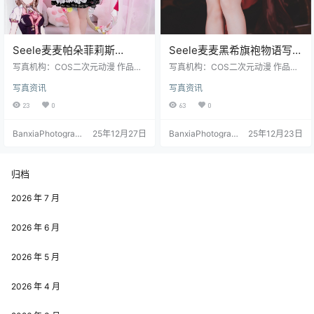
Seele麦麦帕朵菲莉斯
Seele麦麦黑希旗袍物语写真
Cosplay 写真集｜猫系萌感
＋视频｜魅惑旗袍风高清图
写真机构：COS二次元动漫 作品名
写真机构：COS二次元动漫 作品名
高清图集（25P-41.2M）
称：《帕朵菲莉斯》 人物名称：Se
集（61P-8V-976MB）
称：《黑希旗袍物语》 人物名称：S
写真资讯
写真资讯
ele麦麦 图片数量：25张 资源大
eele麦麦 图片数量：61P-8V 资源大
小：41.2MB
小：976MB
23
0
63
0
BanxiaPhotograp
25年12月27日
BanxiaPhotograp
25年12月23日
hy
hy
归档
2026 年 7 月
2026 年 6 月
2026 年 5 月
2026 年 4 月