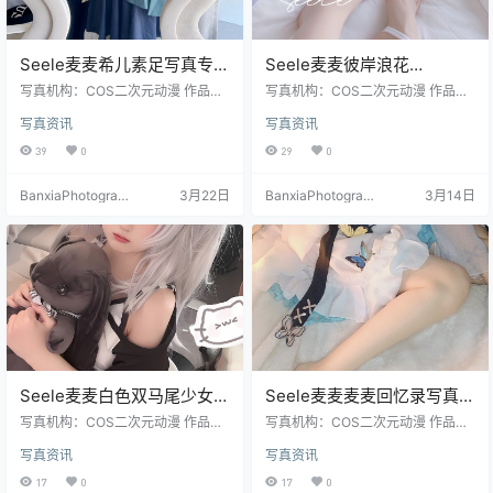
Seele麦麦希儿素足写真专辑
Seele麦麦彼岸浪花
｜超大合集回忆录高清图包
Cosplay｜经典希儿海边高
写真机构：COS二次元动漫 作品名
写真机构：COS二次元动漫 作品名
（322P-389.8M）
称：《希儿素足》 人物名称：Seele
清写真（82P-460MB
称：《彼岸浪花》 人物名称：Seele
写真资讯
写真资讯
麦麦 图片数量：322张 资源大小：
麦麦 图片数量：82张 资源大小：46
389.8MB
0MB
39
0
29
0
BanxiaPhotograp
3月22日
BanxiaPhotograp
3月14日
hy
hy
Seele麦麦白色双马尾少女写
Seele麦麦麦麦回忆录写真＋
真｜甜系可爱风高清图集
视频合集｜高质量多场景套
写真机构：COS二次元动漫 作品名
写真机构：COS二次元动漫 作品名
（16P-77M）
称：《白色双马尾》 人物名称：Se
图（78P-12V-446.2M）
称：《麦麦回忆录》 人物名称：Se
写真资讯
写真资讯
ele麦麦 图片数量：16张 资源大
ele麦麦 图片数量：78P-12V 资源大
小：77MB
小：446.2M
17
0
17
0