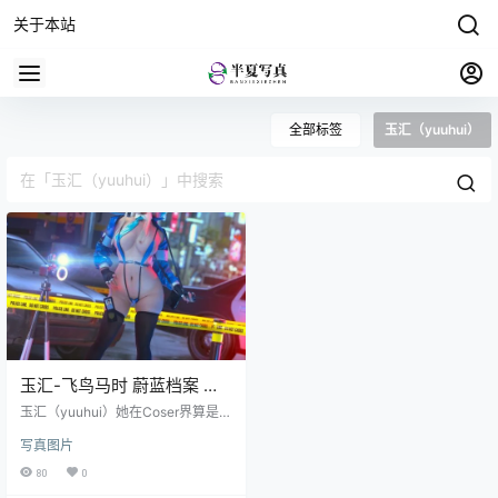
关于本站
全部标签
玉汇（yuuhui）
玉汇-飞鸟马时 蔚蓝档案 ，
街拍美臀少女
玉汇（yuuhui）她在Coser界算是有
一定的知名度的哦，我看过她的很
写真图片
多的高清写真图集，都是挺不错
的，像在小红书、抖音、谷歌上面
80
0
都是可以看到她的作品。 通过玉汇-