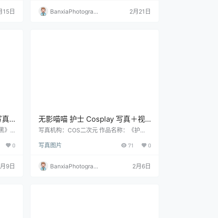
月15日
BanxiaPhotograp
2月21日
hy
写真
无影喵喵 护士 Cosplay 写真＋视
频合集｜制服主题高清图集（77P
黑》
写真机构：COS二次元 作品名称：《护
3V
士》 人物名称：无影喵喵 图片数量：77P
｜4V｜957MB）
0
写真图片
71
0
｜4V 资源大小：957MB
2月9日
BanxiaPhotograp
2月6日
hy