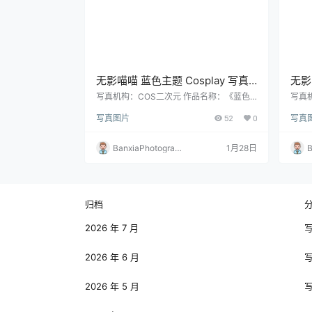
无影喵喵 蓝色主题 Cosplay 写真
无影喵
＋视频合集｜高清摄影（64P｜5V
合集
写真机构：COS二次元 作品名称：《蓝色
写真
主题》 人物名称：无影喵喵 图片数量：64
OL 
｜1.18GB）
36
写真图片
52
0
写真
P｜5V 资源大小：1.18GB
5张 
BanxiaPhotograp
1月28日
B
hy
h
归档
2026 年 7 月
2026 年 6 月
2026 年 5 月