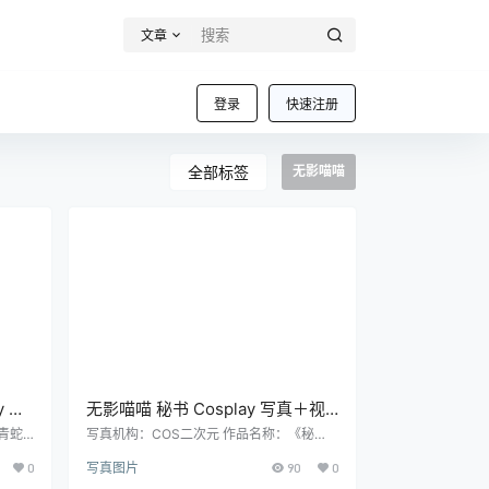
文章
登录
快速注册
全部标签
无影喵喵
y 写
无影喵喵 秘书 Cosplay 写真＋视
频合集｜职业制服风高清摄影
青蛇
写真机构：COS二次元 作品名称：《秘
量：2
书》 人物名称：无影喵喵 图片数量：98P
（98P｜6V｜1.24GB）
0
写真图片
90
0
｜6V 资源大小：1.24GB