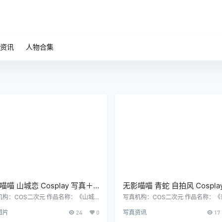
资讯
人物合集
喵喵 山城恋 Cosplay 写真＋
无影喵喵 青蛇 自拍风 Cospla
合集｜人气角色摄影作品
真集｜高清角色摄影（20P｜
机构：COS二次元 作品名称：《山城
写真机构：COS二次元 作品名称：《
 人物名称：无影喵喵 图片数量：39P
自拍风》 人物名称：无影喵喵 图片数
9P｜4V｜613MB）
34MB）
图片
24
0
写真资讯
17
 资源大小：613MB
0张 资源大小：34MB