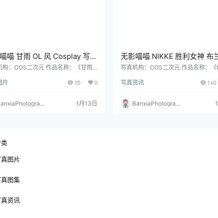
喵 甘雨 OL 风 Cosplay 写真
无影喵喵 NIKKE 胜利女神 布
｜原神角色高清图集（35P｜
Cosplay 写真＋视频合集｜
机构：COS二次元 作品名称：《甘雨
写真机构：COS二次元 作品名称：《N
风》 人物名称：无影喵喵 图片数量：3
E 胜利女神 布兰儿》 人物名称：无影
6MB）
图（100P｜7V｜3.06GB）
图片
35
0
写真资讯
160
资源大小：366MB
图片数量：100P｜7V 资源大小：3.0
anxiaPhotograp
1月13日
BanxiaPhotograp
y
hy
分类
写真图片
写真图集
写真资讯