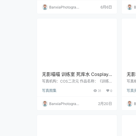
BanxiaPhotograp
6月6日
B
hy
h
无影喵喵 训练室 死库水 Cosplay
无影喵
写真图集｜运动风高清摄影（46P
真｜
写真机构：COS二次元 作品名称：《训练
写真
室 死库水》 人物名称：无影喵喵 图片数
将军 
｜160MB）
｜4
写真图集
31
0
写真
量：46张 资源大小：160MB
量：3
BanxiaPhotograp
2月20日
B
hy
h