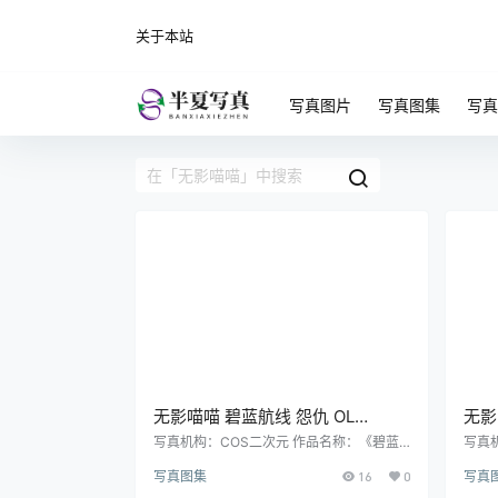
关于本站
写真图片
写真图集
写真
无影喵喵 碧蓝航线 怨仇 OL
无影
Cosplay 写真大全｜超清图集
视频
写真机构：COS二次元 作品名称：《碧蓝
写真
航线 怨仇 OL》 人物名称：无影喵喵 图片
恋》
（155P｜2V｜3.42GB）
（3
写真图集
16
0
写真
数量：155P｜2V 资源大小：3.42GB
｜4V