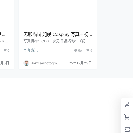
兰儿
无影喵喵 妃咲 Cosplay 写真＋视
高清大
频合集｜高质量摄影作品（85P｜
IKK
写真机构：COS二次元 作品名称：《妃
喵喵
咲》 人物名称：无影喵喵 图片数量：85P
13V｜1.67GB）
0
写真资讯
86
0
6GB
｜13V 资源大小：1.67GB
1月5日
BanxiaPhotograp
25年12月23日
hy