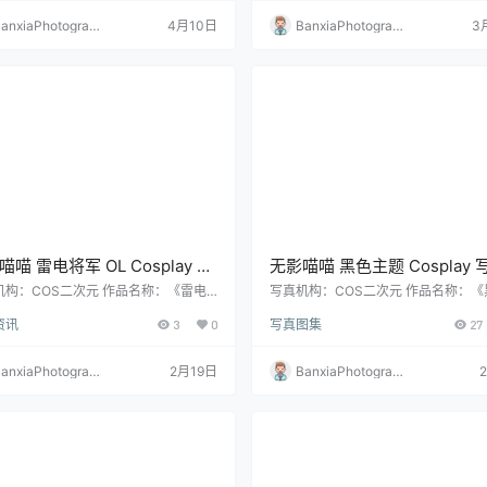
anxiaPhotograp
4月10日
BanxiaPhotograp
3
y
hy
喵 雷电将军 OL Cosplay 写
无影喵喵 黑色主题 Cosplay 
原神人气角色高清摄影（35P
＋视频合集｜质感风高清图集
机构：COS二次元 作品名称：《雷电
写真机构：COS二次元 作品名称：《
OL 》 人物名称：无影喵喵 图片数
人物名称：无影喵喵 图片数量：66P｜
56MB）
（66P｜3V｜829MB）
资讯
3
0
写真图集
27
5张 资源大小：456MB
资源大小：829MB
anxiaPhotograp
2月19日
BanxiaPhotograp
y
hy