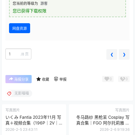
您当前的等级为
游客
您已获得下载权限
网盘资源
/
8 页
❮
❯
0
0
海报分享
收藏
举报
无影喵喵
写真图片
写真图片
いくみ Fantia 2023年11月 写
冬马路纱 黑枪呆 Cosplay 写
真＋视频合集（196P｜2V｜
真合集｜FGO 阿尔托莉雅 黑
0.97GB）
化版 图集＋视频（40P＋1V｜
2026-2-5 23:43:11
2026-2-6 9:19:36
685MB）