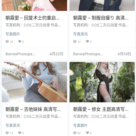
朝霧愛 – 回复术士的重启人
朝霧愛 – 制服自撮り 高清写
生 芙蕾雅 Cosplay 高清写真
真（21P-95.3M）日系自拍
写真机构：COS二次元动漫 作品名
写真机构：COS二次元动漫 作品名
（32P-379.1M）
称：《回复术士的重启人生 芙蕾
风
称：《制服自撮り》 人物名称：朝
写真图片
写真资讯
雅》 人物名称：朝霧愛（Asagiria
霧愛（Asagiriai） 图片数量：21张
i） 图片数量：32张 资源大小：37
资源大小：95.3MB
18
0
12
0
9.1MB
BanxiaPhotograp
4月22日
BanxiaPhotograp
4月19日
hy
hy
朝霧愛 – 吉他妹妹 高清写真
朝霧愛 – 修女 主题高清写真
（26P-330.8M）清新日常
集（56P-717.5M）暗黑氛围
写真机构：COS二次元动漫 作品名
写真机构：COS二次元动漫 作品名
主题
称：《吉他妹妹》 人物名称：朝霧
作品
称：《修女》 人物名称：朝霧愛（A
写真资讯
写真图片
愛（Asagiriai） 图片数量：26张 资
sagiriai） 图片数量：56张 资源大
源大小：330.8MB
小：717.5MB
17
0
30
0