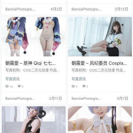
BanxiaPhotograp
4月2日
BanxiaPhotograp
3月13日
hy
hy
朝霧愛 – 原神 Qiqi 七七
朝霧愛 – 风纪委员 Cosplay
Cosplay 高清写真（35P-
高清写真集（40P-
写真机构：COS二次元动漫 作品名
写真机构：COS二次元动漫 作品名
355.3M）
称：《原神 Qiqi 七七》 人物名称：
442.8M）制服主题
称：《风纪委员》 人物名称：朝霧
写真资讯
写真资讯
朝霧愛（Asagiriai） 图片数量：35
愛（Asagiriai） 图片数量：40张 资
张 资源大小：355.3MB
源大小：442.8MB
14
0
9
0
BanxiaPhotograp
3月11日
BanxiaPhotograp
3月7日
hy
hy