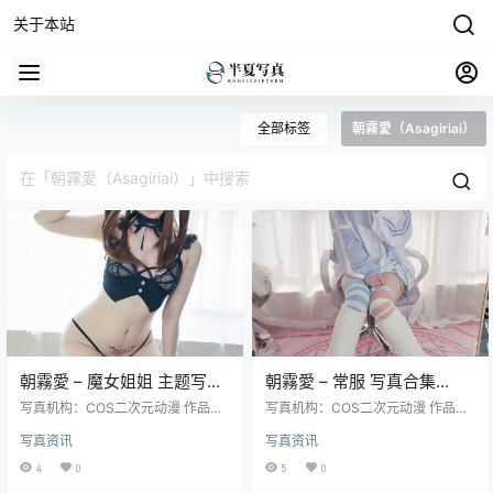
关于本站
全部标签
朝霧愛（Asagiriai）
朝霧愛 – 魔女姐姐 主题写真
朝霧愛 – 常服 写真合集
集（28P-291.9M）幻想系风
（24P-80.9M）日常私服主
写真机构：COS二次元动漫 作品名
写真机构：COS二次元动漫 作品名
格
称：《魔女姐姐》 人物名称：朝霧
题
称：《常服》 人物名称：朝霧愛（A
写真资讯
写真资讯
愛（Asagiriai） 图片数量：28张 资
sagiriai） 图片数量：24张 资源大
源大小：291.9MB
小：80.9MB
4
0
5
0