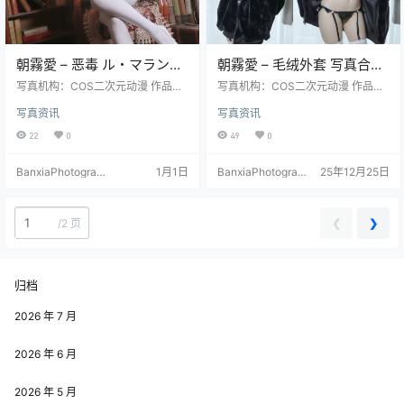
朝霧愛 – 恶毒 ル・マラン
朝霧愛 – 毛绒外套 写真合集
Cosplay 高清写真（27P-
（22P-239.9M）冬日氛围
写真机构：COS二次元动漫 作品名
写真机构：COS二次元动漫 作品名
338.7M）碧蓝航线
称：《恶毒 ル・マラン》 人物名
风
称：《毛绒外套》 人物名称：朝霧
写真资讯
写真资讯
称：朝霧愛（Asagiriai） 图片数
愛（Asagiriai） 图片数量：22张 资
量：27张 资源大小：338.7MB
源大小：239.9MB
22
0
49
0
BanxiaPhotograp
1月1日
BanxiaPhotograp
25年12月25日
hy
hy
❮
❯
/
2 页
归档
2026 年 7 月
2026 年 6 月
2026 年 5 月