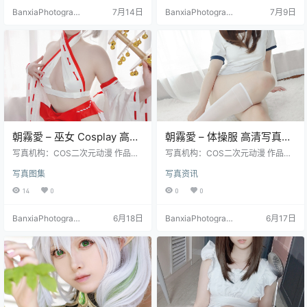
BanxiaPhotograp
7月14日
BanxiaPhotograp
7月9日
hy
hy
朝霧愛 – 巫女 Cosplay 高清
朝霧愛 – 体操服 高清写真集
写真（40P-149.4M）日式
（27P-233M）青春校园主
写真机构：COS二次元动漫 作品名
写真机构：COS二次元动漫 作品名
传统风
称：《巫女》 人物名称：朝霧愛（A
题
称：《体操服》 人物名称：朝霧愛
写真图集
写真资讯
sagiriai） 图片数量：40张 资源大
（Asagiriai） 图片数量：27张 资源
小：149.4MB
大小：233MB
14
0
0
0
BanxiaPhotograp
6月18日
BanxiaPhotograp
6月17日
hy
hy