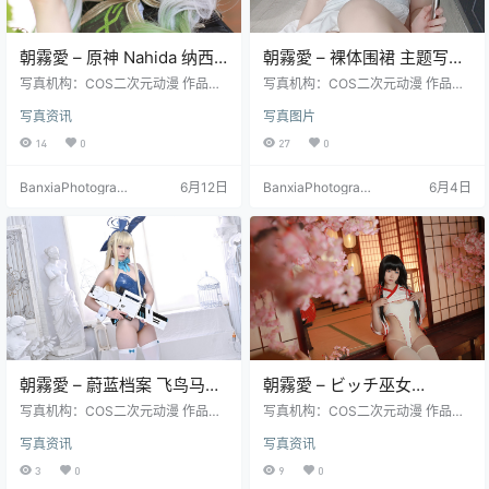
朝霧愛 – 原神 Nahida 纳西
朝霧愛 – 裸体围裙 主题写真
妲 Cosplay 高清写真（37P-
集（23P-70.7M）创意风格
写真机构：COS二次元动漫 作品名
写真机构：COS二次元动漫 作品名
409M）
称：《原神 Nahida 纳西妲》 人物
作品
称：《裸体围裙》 人物名称：朝霧
写真资讯
写真图片
名称：朝霧愛（Asagiriai） 图片数
愛（Asagiriai） 图片数量：23张 资
量：37张 资源大小：409MB
源大小：70.7MB
14
0
27
0
BanxiaPhotograp
6月12日
BanxiaPhotograp
6月4日
hy
hy
朝霧愛 – 蔚蓝档案 飞鸟马时
朝霧愛 – ビッチ巫女
Cosplay 高清写真（46P-
Cosplay 高清写真（31P-
写真机构：COS二次元动漫 作品名
写真机构：COS二次元动漫 作品名
683.6M）
称：《蔚蓝档案 飞鸟马时》 人物名
305.1M）反差主题
称：《ビッチ巫女》 人物名称：朝
写真资讯
写真资讯
称：朝霧愛（Asagiriai） 图片数
霧愛（Asagiriai） 图片数量：31张
量：46张 资源大小：683.6MB
资源大小：305.1MB
3
0
9
0