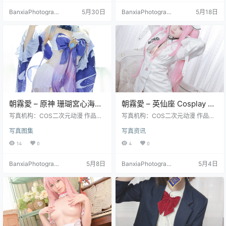
BanxiaPhotograp
5月30日
BanxiaPhotograp
5月18日
hy
hy
朝霧愛 – 原神 珊瑚宮心海
朝霧愛 – 英仙座 Cosplay 高
Cosplay 高清写真集（34P-
清写真集（20P-170.7M）人
写真机构：COS二次元动漫 作品名
写真机构：COS二次元动漫 作品名
406.5M）
称：《原神 珊瑚宮心海》 人物名
气角色主题
称：《英仙座》 人物名称：朝霧愛
写真图集
写真资讯
称：朝霧愛（Asagiriai） 图片数
（Asagiriai） 图片数量：20张 资源
量：34张 资源大小：406.5MB
大小：170.7MB
14
0
4
0
BanxiaPhotograp
5月8日
BanxiaPhotograp
5月4日
hy
hy