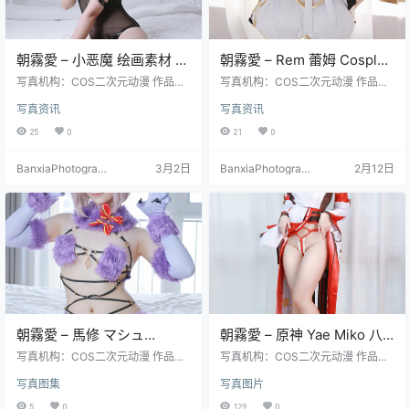
朝霧愛 – 小恶魔 绘画素材 高
朝霧愛 – Rem 蕾姆 Cosplay
清写真（40P-366.9M）参
高清写真集（34P-
写真机构：COS二次元动漫 作品名
写真机构：COS二次元动漫 作品名
考素材图集
称：《小恶魔 绘画素材 》 人物名
284.9M）Re:从零开始
称：《Rem 蕾姆》 人物名称：朝霧
写真资讯
写真资讯
称：朝霧愛（Asagiriai） 图片数
愛（Asagiriai） 图片数量：34张 资
量：40张 资源大小：366.9MB
源大小：284.9MB
25
0
21
0
BanxiaPhotograp
3月2日
BanxiaPhotograp
2月12日
hy
hy
朝霧愛 – 馬修 マシュ
朝霧愛 – 原神 Yae Miko 八
Cosplay 高清写真（30P-
重神子 Cosplay 高清写真
写真机构：COS二次元动漫 作品名
写真机构：COS二次元动漫 作品名
334.1M）FGO 人气角色
称：《馬修 マシュ》 人物名称：朝
（35P-452.8M）
称：《原神 Yae Miko 八重神子》
写真图集
写真图片
霧愛（Asagiriai） 图片数量：30张
人物名称：朝霧愛（Asagiriai） 图
资源大小：334.1MB
片数量：35张 资源大小：452.8MB
5
0
129
0