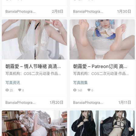
BanxiaPhotograp
2月6日
BanxiaPhotograp
1月30日
hy
hy
朝霧愛 – 情人节睡裙 高清写
朝霧愛 – Patreon订阅 高清
真集（27P-171.1M）甜美居
写真合集（48P-264M）官
写真机构：COS二次元动漫 作品名
写真机构：COS二次元动漫 作品名
家风
称：《情人节睡裙》 人物名称：朝
方订阅作品汇总
称：《Patreon订阅》 人物名称：朝
写真资讯
写真图集
霧愛（Asagiriai） 图片数量：27张
霧愛（Asagiriai） 图片数量：48张
资源大小：171.1MB
资源大小：264MB
25
0
145
0
BanxiaPhotograp
1月20日
BanxiaPhotograp
1月11日
hy
hy