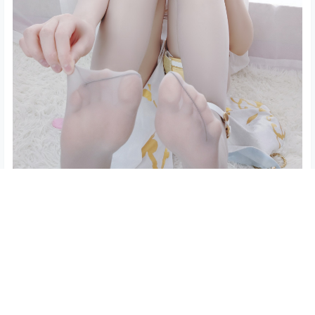
查看
下载权限
朝霧愛 – Rem 蕾姆 Cosplay 高清写真集（34P-284.9
M）Re:从零开始
您当前的等级为
游客