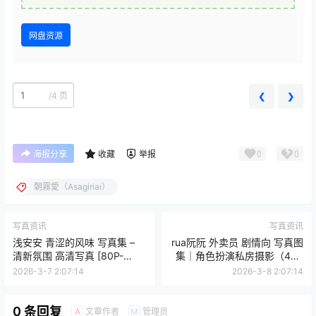
网盘资源
/
4 页
❮
❯
0
0
海报分享
收藏
举报
朝霧愛（Asagiriai）
写真资讯
写真资讯
浅安安 青涩的风味 写真集 –
rua阮阮 外卖员 剧情向 写真图
清新氛围 高清写真 [80P-
集｜角色扮演私房摄影（40P
681M]
｜704MB）
2026-3-7 2:07:14
2026-3-8 2:07:14
0 条回复
文章作者
管理员
A
M