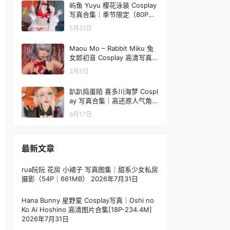
屿鱼 Yuyu 樱花泳装 Cosplay
写真合集｜季节限定（80P｜9
80MB）
5月21日
Maou Mo – Rabbit Miku 兔
女郎初音 Cosplay 高清写真
（57P-265M）
2月5日
趴趴捣蛋陌 喜多川海梦 Cospl
ay 写真合集｜高还原人气角色
写真＋视频（100P＋1V｜351
6月17日
MB）
最新文章
rua阮阮 花房 小裙子 写真图集｜甜系少女私房
摄影（54P｜661MB）
2026年7月31日
Hana Bunny 星野爱 Cosplay写真｜Oshi no
Ko Ai Hoshino 高清图片合集[18P-234.4M]
2026年7月31日