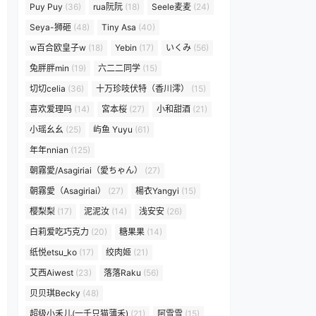
Puy Puy
(36)
rua阮阮
(18)
Seele麦麦
(24)
Seya-狮砸
(48)
Tiny Asa
(40)
w百合欧皇子w
(18)
Yebin
(17)
いくみ
(56)
兔胖胖min
(19)
六二二同学
(15)
切切celia
(36)
十万珍吱伏特（香川澪）
(15)
喜欢爱理吗
(14)
宮本桜
(27)
小和甜酒
(21)
小瑶幺幺
(25)
屿鱼 Yuyu
(61)
年年nnian
(125)
朝霧愛/Asagiriai（愛ちゃん）
(27)
朝霧愛（Asagiriai）
(27)
楊衣Yangyi
(15)
樱梨梨
(17)
泥泥汝
(14)
浅安安
(26)
白莉爱吃巧克力
(20)
糖果果
(14)
纸悦etsu_ko
(17)
绞肉姬
(21)
艾西Aiwest
(23)
落落Raku
(56)
贝贝琪Becky
(48)
超级小禾儿(一千只猫薄禾)
(21)
阿雪雪
(15)