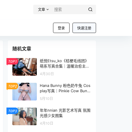
文章
登录
快速注册
随机文章
纸悦Etsu_ko《桔梗毛线团》
TOP1
萌系写真合集｜温暖治愈主题
图集[25P-190.8M]
4月30日
Hana Bunny 粉色奶牛兔 Cos
TOP2
play写真｜Pinkie Cow Bunn
y 高清图片合集[13P-70.3M]
5月10日
年年nnian 光影艺术写真 氛围
TOP3
光感少女图集
4月10日