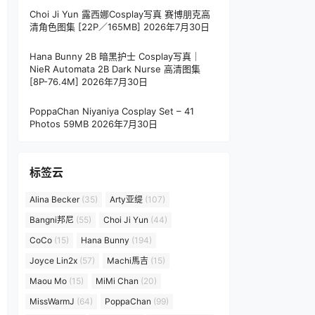
Choi Ji Yun 露西娜Cosplay写真 赛博朋克高
清角色图集 [22P／165MB]
2026年7月30日
Hana Bunny 2B 暗黑护士 Cosplay写真｜
NieR Automata 2B Dark Nurse 高清图集
[8P-76.4M]
2026年7月30日
PoppaChan Niyaniya Cosplay Set – 41
Photos 59MB
2026年7月30日
标签云
Alina Becker
(35)
Arty亚缇
(107)
Bangni邦尼
(55)
Choi Ji Yun
(44)
CoCo
(15)
Hana Bunny
(194)
Joyce Lin2x
(57)
Machi馬吉
(15)
Maou Mo
(15)
MiMi Chan
(20)
MissWarmJ
(64)
PoppaChan
(99)