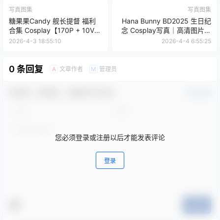
写真图集
写真图集
糖果果Candy 舰长提督 福利
Hana Bunny BD2025 生日纪
合集 Cosplay【170P + 10V｜
念 Cosplay写真｜高清图片图
1.68GB】
集[16P-42.4M]
2026-4-3 18:55:10
2026-4-4 6:55:25
0 条回复
文章作者
管理员
A
M
欢迎您，新朋友，感谢参与互动！
确认修改
您必须登录或注册以后才能发表评论
登录
提交