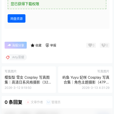
您已获得下载权限
网盘资源
0
0
海报分享
收藏
举报
Arty亚缇
写真图片
写真图片
樱梨梨 雪女 Cosplay 写真图
屿鱼 Yuyu 妃咲 Cosplay 写真
集｜高清日系风格摄影（32P
合集｜角色主题摄影（47P｜
｜178MB）
105MB）
2026-3-12 9:19:50
2026-3-13 4:31:29
0 条回复
文章作者
管理员
A
M