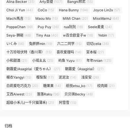
Alina Becker
(35)
Arty亚缇
(107)
Bangni邦尼
(55)
Choi Ji Yun
(44)
CoCo
(15)
Hana Bunny
(194)
Joyce Lin2x
(57)
Machi馬吉
(15)
Maou Mo
(15)
MiMi Chan
(20)
MissWarmJ
(64)
PoppaChan
(99)
Puy Puy
(36)
rua阮阮
(18)
Seele麦麦
(24)
Seya-狮砸
(48)
Tiny Asa
(40)
w百合欧皇子w
(18)
Yebin
(17)
いくみ
(56)
兔胖胖min
(19)
六二二同学
(15)
切切celia
(36)
十万珍吱伏特（香川澪）
(15)
喜欢爱理吗
(14)
宮本桜
(27)
小和甜酒
(21)
小瑶幺幺
(25)
屿鱼 Yuyu
(61)
年年nnian
(125)
朝霧愛/Asagiriai（愛ちゃん）
(27)
朝霧愛（Asagiriai）
(27)
楊衣Yangyi
(15)
樱梨梨
(17)
泥泥汝
(14)
浅安安
(26)
白莉爱吃巧克力
(20)
糖果果
(14)
纸悦etsu_ko
(17)
绞肉姬
(21)
艾西Aiwest
(23)
落落Raku
(56)
贝贝琪Becky
(48)
超级小禾儿(一千只猫薄禾)
(21)
阿雪雪
(15)
归档