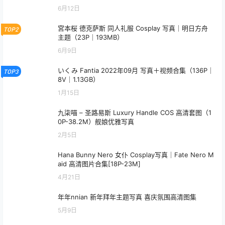
6月12日
宮本桜 德克萨斯 同人礼服 Cosplay 写真｜明日方舟
TOP2
主题（23P｜193MB）
6月9日
いくみ Fantia 2022年09月 写真＋视频合集（136P｜
TOP3
8V｜1.13GB）
1月15日
九柒喵 – 圣路易斯 Luxury Handle COS 高清套图（1
0P-38.2M）舰娘优雅写真
2月5日
Hana Bunny Nero 女仆 Cosplay写真｜Fate Nero M
aid 高清图片合集[18P-23M]
4月21日
年年nnian 新年拜年主题写真 喜庆氛围高清图集
5月9日