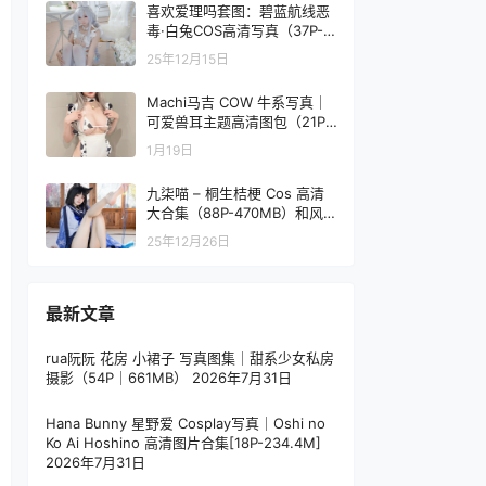
喜欢爱理吗套图：碧蓝航线恶
毒·白兔COS高清写真（37P-2
19.3M）
25年12月15日
Machi马吉 COW 牛系写真｜
可爱兽耳主题高清图包（21P-
76.7M）
1月19日
九柒喵 – 桐生桔梗 Cos 高清
大合集（88P-470MB）和风
旗袍写真
25年12月26日
最新文章
rua阮阮 花房 小裙子 写真图集｜甜系少女私房
摄影（54P｜661MB）
2026年7月31日
Hana Bunny 星野爱 Cosplay写真｜Oshi no
Ko Ai Hoshino 高清图片合集[18P-234.4M]
2026年7月31日