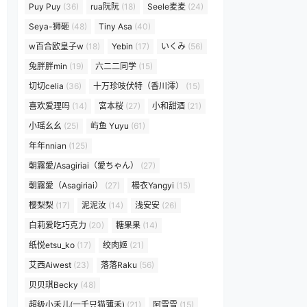
Puy Puy
(36)
rua阮阮
(18)
Seele麦麦
(24)
Seya-狮砸
(48)
Tiny Asa
(40)
w百合欧皇子w
(18)
Yebin
(17)
いくみ
(56)
兔胖胖min
(19)
六二二同学
(15)
切切celia
(36)
十万珍吱伏特（香川澪）
(15)
喜欢爱理吗
(14)
宮本桜
(27)
小和甜酒
(21)
小瑶幺幺
(25)
屿鱼 Yuyu
(61)
年年nnian
(125)
朝霧愛/Asagiriai（愛ちゃん）
(27)
朝霧愛（Asagiriai）
(27)
楊衣Yangyi
(15)
樱梨梨
(17)
泥泥汝
(14)
浅安安
(26)
白莉爱吃巧克力
(20)
糖果果
(14)
纸悦etsu_ko
(17)
绞肉姬
(21)
艾西Aiwest
(23)
落落Raku
(56)
贝贝琪Becky
(48)
超级小禾儿(一千只猫薄禾)
(21)
阿雪雪
(15)