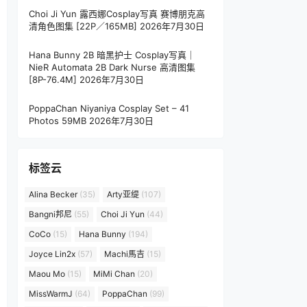
Choi Ji Yun 露西娜Cosplay写真 赛博朋克高
清角色图集 [22P／165MB]
2026年7月30日
Hana Bunny 2B 暗黑护士 Cosplay写真｜
NieR Automata 2B Dark Nurse 高清图集
[8P-76.4M]
2026年7月30日
PoppaChan Niyaniya Cosplay Set – 41
Photos 59MB
2026年7月30日
标签云
Alina Becker
(35)
Arty亚缇
(107)
Bangni邦尼
(55)
Choi Ji Yun
(44)
CoCo
(15)
Hana Bunny
(194)
Joyce Lin2x
(57)
Machi馬吉
(15)
Maou Mo
(15)
MiMi Chan
(20)
MissWarmJ
(64)
PoppaChan
(99)