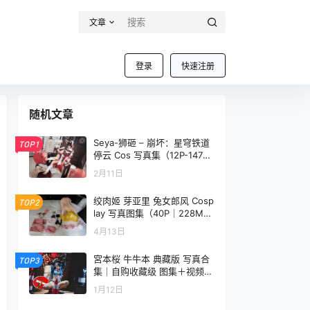
文章
登录
快速注册
随机文章
Seya-狮砸 – 崩坏：星穹铁道
TOP1
停云 Cos 写真集（12P-147M
B）
2月11日
绞肉姬 芽亚里 兔女郎风 Cosp
TOP2
lay 写真图集（40P｜228M
B）
4月13日
宮本桜 牛牛本 典藏版 写真合
TOP3
集｜自购收藏级 图集＋视频
（50P＋4V｜942MB）
1月12日