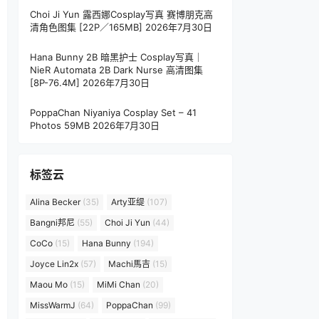
Choi Ji Yun 露西娜Cosplay写真 赛博朋克高
清角色图集 [22P／165MB]
2026年7月30日
Hana Bunny 2B 暗黑护士 Cosplay写真｜
NieR Automata 2B Dark Nurse 高清图集
[8P-76.4M]
2026年7月30日
PoppaChan Niyaniya Cosplay Set – 41
Photos 59MB
2026年7月30日
标签云
Alina Becker
(35)
Arty亚缇
(107)
Bangni邦尼
(55)
Choi Ji Yun
(44)
CoCo
(15)
Hana Bunny
(194)
Joyce Lin2x
(57)
Machi馬吉
(15)
Maou Mo
(15)
MiMi Chan
(20)
MissWarmJ
(64)
PoppaChan
(99)