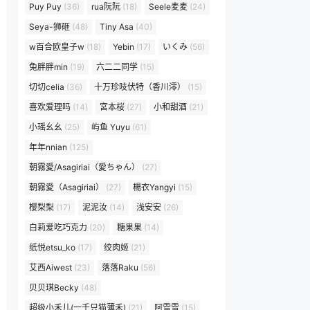
Puy Puy
(36)
rua阮阮
(18)
Seele麦麦
(24)
Seya-狮砸
(48)
Tiny Asa
(40)
w百合欧皇子w
(18)
Yebin
(17)
いくみ
(56)
兔胖胖min
(19)
六二二同学
(15)
切切celia
(36)
十万珍吱伏特（香川澪）
(15)
喜欢爱理吗
(14)
宮本桜
(27)
小和甜酒
(21)
小瑶幺幺
(25)
屿鱼 Yuyu
(61)
年年nnian
(125)
朝霧愛/Asagiriai（愛ちゃん）
(27)
朝霧愛（Asagiriai）
(27)
楊衣Yangyi
(15)
樱梨梨
(17)
泥泥汝
(14)
浅安安
(26)
白莉爱吃巧克力
(20)
糖果果
(14)
纸悦etsu_ko
(17)
绞肉姬
(21)
艾西Aiwest
(23)
落落Raku
(56)
贝贝琪Becky
(48)
超级小禾儿(一千只猫薄禾)
(21)
阿雪雪
(15)