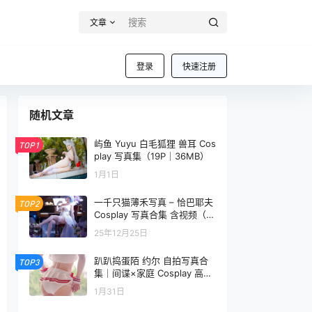
文章
登录
快速注册
随机文章
屿鱼 Yuyu 白毛狐狸 兽耳 Cos
TOP1
play 写真集（19P｜36MB）
1月1日
一千只猫薄禾写真 – 恰巴耶夫
TOP2
Cosplay 写真合集 含视频（15
P+3V / 38.7MB）
25年12月25日
趴趴捣蛋陌 约尔 自拍写真合
TOP3
集｜间谍×家庭 Cosplay 高清
图集＋视频（86P＋1V｜559
1月31日
MB）