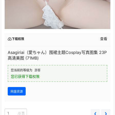
查看
下载权限
Asagiriai（愛ちゃん）围裙主题Cosplay写真图集 23P
高清美图 (71MB)
您当前的等级为
游客
您已获得下载权限
网盘资源
/
3 页
❮
❯