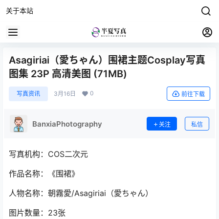
关于本站
Asagiriai（愛ちゃん）围裙主题Cosplay写真
图集 23P 高清美图 (71MB)
0
写真资讯
3月16日
前往下载
BanxiaPhotography
关注
私信
写真机构：COS二次元
作品名称：《围裙》
人物名称：朝霧愛/Asagiriai（愛ちゃん）
图片数量：23张