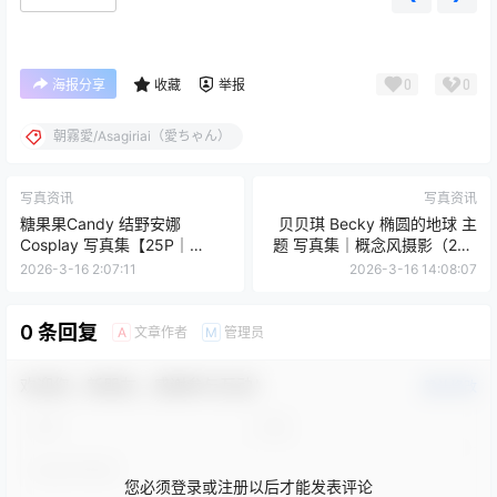
0
0
海报分享
收藏
举报
朝霧愛/Asagiriai（愛ちゃん）
写真资讯
写真资讯
糖果果Candy 结野安娜
贝贝琪 Becky 椭圆的地球 主
Cosplay 写真集【25P｜
题 写真集｜概念风摄影（25P
137.7MB】
｜185MB）
2026-3-16 2:07:11
2026-3-16 14:08:07
0 条回复
文章作者
管理员
A
M
欢迎您，新朋友，感谢参与互动！
确认修改
您必须登录或注册以后才能发表评论