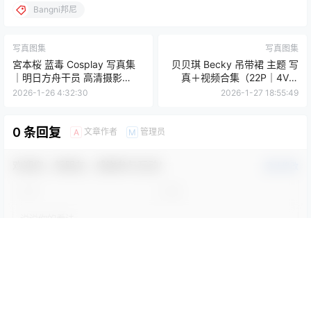
Bangni邦尼
写真图集
写真图集
宮本桜 蓝毒 Cosplay 写真集
贝贝琪 Becky 吊带裙 主题 写
｜明日方舟干员 高清摄影
真＋视频合集（22P｜4V｜
（16P｜322MB）
264MB）
2026-1-26 4:32:30
2026-1-27 18:55:49
0 条回复
文章作者
管理员
A
M
欢迎您，新朋友，感谢参与互动！
确认修改
您必须登录或注册以后才能发表评论
登录