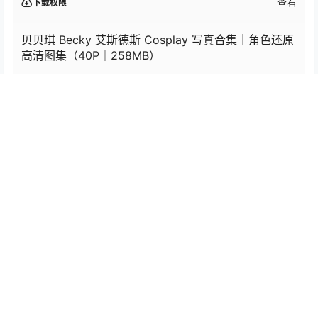
查看
下载权限
贝贝琪 Becky 艾斯德斯 Cosplay 写真合集｜角色还原
高清图集（40P｜258MB）
您当前的等级为
游客
您已获得下载权限
网盘资源
/
5 页
❮
❯
0
0
海报分享
收藏
举报
贝贝琪Becky