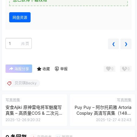
网盘资源
/
6 页
❮
❯
0
0
海报分享
收藏
举报
贝贝琪Becky
写真图集
写真图集
安食Ajiki 原神雷电将军魅魔写
Puy Puy – 阿尔托莉雅 Artoria
真集 – 高质量COS & 二次元美
Cosplay 高清写真集（148P-
女 [35P-259M]
1.25GB）Fate
2025-12-26 9:20:32
2025-12-27 4:32:43