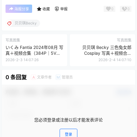
查看
下载权限
贝贝琪 Becky 蓝白条纹 主题 写真＋视频合集（54P｜
5V｜319MB）
您当前的等级为
游客
您已获得下载权限
网盘资源
/
6 页
❮
❯
0
0
海报分享
收藏
举报
贝贝琪Becky