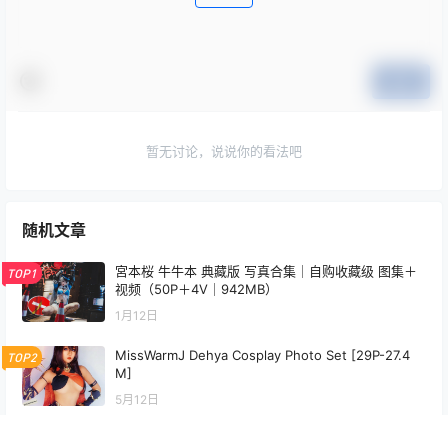
写真图集
写真图集
いくみ Fantia 2024年08月 写
贝贝琪 Becky 三色兔女郎
真＋视频合集（384P｜5V｜
Cosplay 写真＋视频合集
1.58GB）
（24P｜16V｜233MB）
2026-2-3 14:07:26
2026-2-4 14:07:10
0 条回复
文章作者
管理员
A
M
欢迎您，新朋友，感谢参与互动！
确认修改
您必须登录或注册以后才能发表评论
登录