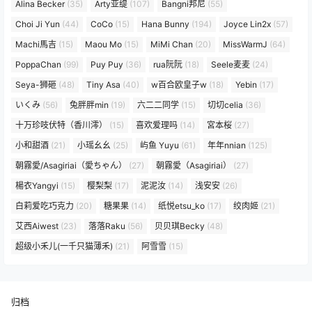
Alina Becker
(35)
Arty亚缇
(107)
Bangni邦尼
(55)
Choi Ji Yun
(44)
CoCo
(15)
Hana Bunny
(194)
Joyce Lin2x
(57)
Machi馬吉
(15)
Maou Mo
(15)
MiMi Chan
(20)
MissWarmJ
(64)
PoppaChan
(99)
Puy Puy
(36)
rua阮阮
(18)
Seele麦麦
(24)
Seya-狮砸
(48)
Tiny Asa
(40)
w百合欧皇子w
(18)
Yebin
(17)
いくみ
(56)
兔胖胖min
(19)
六二二同学
(15)
切切celia
(36)
十万珍吱伏特（香川澪）
(15)
喜欢爱理吗
(14)
宮本桜
(27)
小和甜酒
(21)
小瑶幺幺
(25)
屿鱼 Yuyu
(61)
年年nnian
(125)
朝霧愛/Asagiriai（愛ちゃん）
(27)
朝霧愛（Asagiriai）
(27)
楊衣Yangyi
(15)
樱梨梨
(17)
泥泥汝
(14)
浅安安
(26)
白莉爱吃巧克力
(20)
糖果果
(14)
纸悦etsu_ko
(17)
绞肉姬
(21)
艾西Aiwest
(23)
落落Raku
(56)
贝贝琪Becky
(48)
超级小禾儿(一千只猫薄禾)
(21)
阿雪雪
(15)
归档