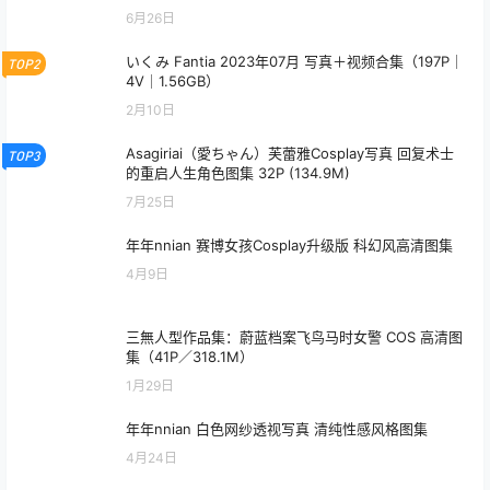
6月26日
いくみ Fantia 2023年07月 写真＋视频合集（197P｜
TOP2
4V｜1.56GB）
2月10日
Asagiriai（愛ちゃん）芙蕾雅Cosplay写真 回复术士
TOP3
的重启人生角色图集 32P (134.9M)
7月25日
年年nnian 赛博女孩Cosplay升级版 科幻风高清图集
4月9日
三無人型作品集：蔚蓝档案飞鸟马时女警 COS 高清图
集（41P／318.1M）
1月29日
年年nnian 白色网纱透视写真 清纯性感风格图集
4月24日