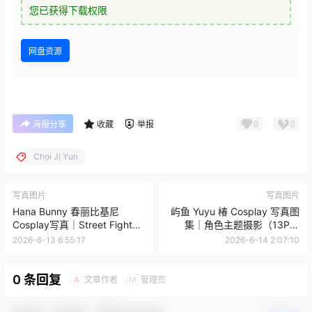
您已获得下载权限
网盘资源
0
0
海报分享
收藏
举报
Choi Ji Yun
写真图片
写真图片
Hana Bunny 春丽比基尼
屿鱼 Yuyu 椿 Cosplay 写真图
Cosplay写真｜Street Fighter
集｜角色主题摄影（13P｜
Chun Li 高清图片合集[14P-
23MB）
2026-6-13 6:55:17
2026-6-14 2:07:10
55.7M]
0 条回复
文章作者
管理员
A
M