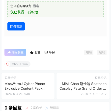
您当前的等级为
游客
您已获得下载权限
网盘资源
0
0
海报分享
收藏
举报
Choi Ji Yun
写真资讯
写真资讯
MissWarmJ Cyber Phone
MiMi Chan 斯卡哈 Scathach
Exclusive Content Pack
Cosplay Fate Grand Order 写
[26P-3V-170M]
真图集【10P-70.1M】
2026-6-4 2:07:38
2026-6-4 21:19:12
0 条回复
文章作者
管理员
A
M