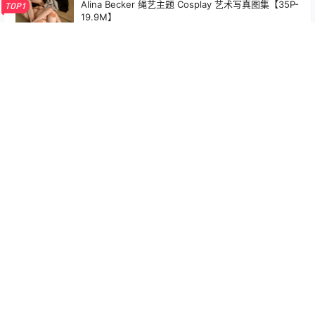
Alina Becker 绳艺主题 Cosplay 艺术写真图集【35P-
TOP1
19.9M】
5月22日
楊衣 Yangyi – 天狼星 Sirius Cosplay 写真视频合集
TOP2
（68P+6V-515MB）碧蓝航线
6月14日
芝芝booty《性感白色吊带连衣裙》，诱人白色丝袜，
TOP3
美胸美臀无可比拟
25年11月18日
Alina Becker 布莱尔 Blair Cosplay 暗黑风角色写真
【31P-13.7M】
5月25日
十万珍吱伏特（香川澪）撸猫日记主题作品集｜102P+
1V｜306.5MB
5月26日
Tiny Asa – Grok Asa Cos 高清写真＋视频（37P1V-
594.3MB）