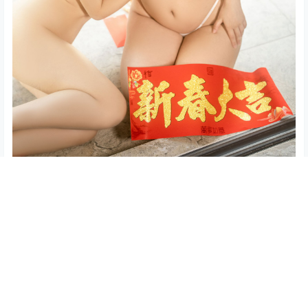
/
11 页
❮
❯
0
0
海报分享
收藏
举报
蠢沫沫