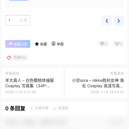
/
2 页
❮
❯
0
0
海报分享
收藏
举报
刺青Poi
写真资讯
写真资讯
羊大真人 – 白色樱桃体操服
小空sora – nikke胜利女神 海
Cosplay 写真集（34P-
伦 Cosplay 高清写真集
316.5MB）青春运动系
（24P2V-151MB）精美服饰
2026-1-14 4:31:56
2026-1-14 23:43:52
0 条回复
文章作者
管理员
A
M
欢迎您，新朋友，感谢参与互动！
确认修改