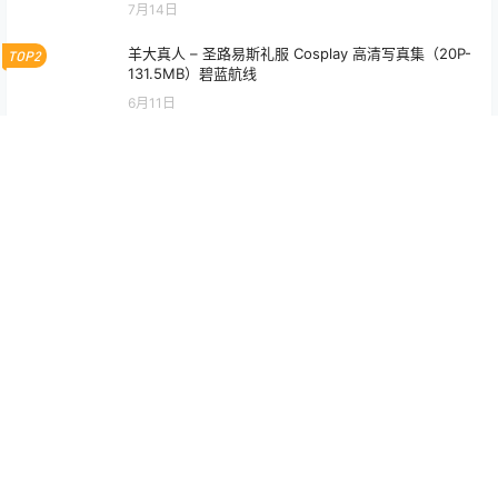
7月14日
羊大真人 – 圣路易斯礼服 Cosplay 高清写真集（20P-
TOP2
131.5MB）碧蓝航线
6月11日
无影喵喵 碧蓝航线 怨仇 OL Cosplay 写真大全｜超清
TOP3
图集（155P｜2V｜3.42GB）
6月6日
Cien恩恩 2B 尤尔哈二号B型 JK制服 Cosplay 写真
（32P｜38MB）
1月21日
小瑶幺幺 Kisaki Blue Archive Cosplay 高清写真集
【46P + 2V｜1.61GB】
5月16日
宮本桜 埃吉尔 旗袍 Cosplay 写真集｜东方旗袍风 高
清摄影（30P｜376MB）
2月24日