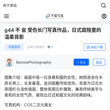
关于本站
g44 不 会 受伤长门写真作品，日式庭院里的
温柔背影
0
写真资讯
25年12月8日
前往下载
BanxiaPhotography
关注
私信
图集介绍：画面中是一位身着‌和服的女性‌，她侧身坐在木
质长凳上，长发垂落，发间佩戴传统发饰，背景为日式木
质围栏与浅色墙面，整体氛围‌古朴雅致‌，兼具传统美学与
柔和的女性气质，展现出日式和服文化的经典韵味。
写真机构：COS二次元美女