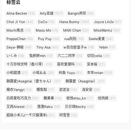
标签云
Alina Becker
(35)
Arty亚缇
(107)
Bangni邦尼
(55)
Choi Ji Yun
(44)
CoCo
(15)
Hana Bunny
(194)
Joyce Lin2x
(57)
Machi馬吉
(15)
Maou Mo
(15)
MiMi Chan
(20)
MissWarmJ
(64)
PoppaChan
(99)
Puy Puy
(36)
rua阮阮
(18)
Seele麦麦
(24)
Seya-狮砸
(48)
Tiny Asa
(40)
w百合欧皇子w
(18)
Yebin
(17)
いくみ
(56)
兔胖胖min
(19)
六二二同学
(15)
切切celia
(36)
十万珍吱伏特（香川澪）
(15)
喜欢爱理吗
(14)
宮本桜
(27)
小和甜酒
(21)
小瑶幺幺
(25)
屿鱼 Yuyu
(61)
年年nnian
(125)
朝霧愛/Asagiriai（愛ちゃん）
(27)
朝霧愛（Asagiriai）
(27)
楊衣Yangyi
(15)
樱梨梨
(17)
泥泥汝
(14)
浅安安
(26)
白莉爱吃巧克力
(20)
糖果果
(14)
纸悦etsu_ko
(17)
绞肉姬
(21)
艾西Aiwest
(23)
落落Raku
(56)
贝贝琪Becky
(48)
超级小禾儿(一千只猫薄禾)
(21)
阿雪雪
(15)