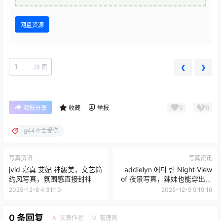
网盘资源
/
3 页
❮
❯
0
0
海报分享
收藏
举报
g44不会受伤
写真资讯
写真资讯
jvid 寫真 艾妃 神級美，文艺简
addielyn 에디 린 Night View
约风写真，氛围感直接封神
of 夜景写真，辣妹也能穿出温
柔杀
2025-12-8 4:31:10
2025-12-9 9:19:16
0 条回复
文章作者
管理员
A
M