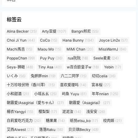
标签云
Alina Becker
(35)
Arty亚缇
(107)
Bangni邦尼
(55)
Choi Ji Yun
(44)
CoCo
(15)
Hana Bunny
(194)
Joyce Lin2x
(57)
Machi馬吉
(15)
Maou Mo
(15)
MiMi Chan
(20)
MissWarmJ
(64)
PoppaChan
(99)
Puy Puy
(36)
rua阮阮
(18)
Seele麦麦
(24)
Seya-狮砸
(48)
Tiny Asa
(40)
w百合欧皇子w
(18)
Yebin
(17)
いくみ
(56)
兔胖胖min
(19)
六二二同学
(15)
切切celia
(36)
十万珍吱伏特（香川澪）
(15)
喜欢爱理吗
(14)
宮本桜
(27)
小和甜酒
(21)
小瑶幺幺
(25)
屿鱼 Yuyu
(61)
年年nnian
(125)
朝霧愛/Asagiriai（愛ちゃん）
(27)
朝霧愛（Asagiriai）
(27)
楊衣Yangyi
(15)
樱梨梨
(17)
泥泥汝
(14)
浅安安
(26)
白莉爱吃巧克力
(20)
糖果果
(14)
纸悦etsu_ko
(17)
绞肉姬
(21)
艾西Aiwest
(23)
落落Raku
(56)
贝贝琪Becky
(48)