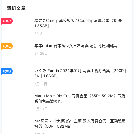
随机文章
糖果果Candy 黑胶兔兔2 Cosplay 写真合集【159P｜
TOP1
1.35GB】
5月2日
年年nnian 背带裤少女日常写真 清新可爱风图集
TOP2
5月25日
いくみ Fantia 2024年01月 写真＋视频合集（290P｜
TOP3
5V｜1.66GB）
5月11日
Maou Mo – Rio Cos 写真合集（35P-159.2M）气质
系角色高清图包
5月19日
rua阮阮 × 小九酱 奶牛主题 双人写真合集｜互动私房
摄影（50P｜582MB）