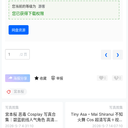
您当前的等级为
游客
您已获得下载权限
网盘资源
/
2 页
❮
❯
0
0
海报分享
收藏
举报
宮本桜
写真图集
写真图集
宮本桜 恶毒 Cosplay 写真合
Tiny Asa – Mai Shiranui 不知
集｜碧蓝航线人气角色 高清摄
火舞 Cos 超清写真＋视频
影（35P｜456MB）
（81P1V-2.99GB）
2026-5-7 4:31:10
2026-5-7 14:07:10