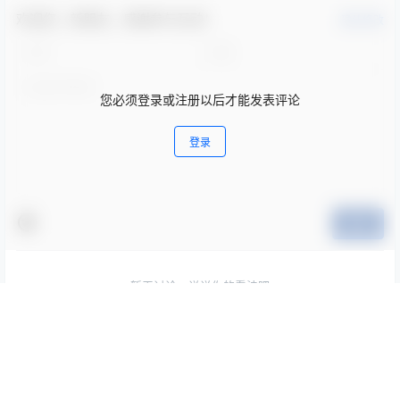
欢迎您，新朋友，感谢参与互动！
确认修改
您必须登录或注册以后才能发表评论
登录
提交
暂无讨论，说说你的看法吧
随机文章
樱梨梨 雪女 Cosplay 写真图集｜高清日系风格摄影
TOP1