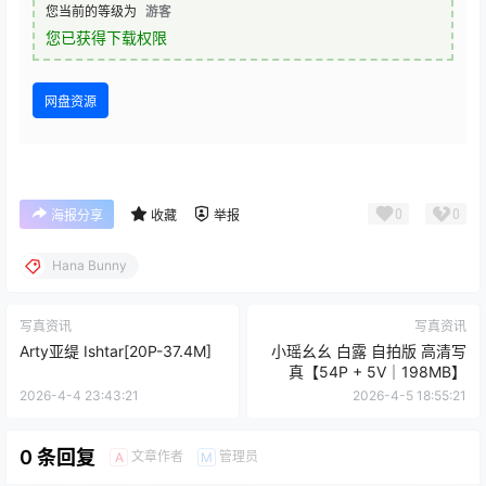
您当前的等级为
游客
您已获得下载权限
网盘资源
0
0
海报分享
收藏
举报
Hana Bunny
写真资讯
写真资讯
Arty亚缇 Ishtar[20P-37.4M]
小瑶幺幺 白露 自拍版 高清写
真【54P + 5V｜198MB】
2026-4-4 23:43:21
2026-4-5 18:55:21
0 条回复
文章作者
管理员
A
M