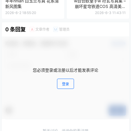
年年nnian 白玉兰写真 花系清
w百合欧皇子w 符玄写真集 –
新风图集
崩坏星穹铁道COS 高清美图
[19P-194MB]
2026-6-2 18:55:20
2026-6-3 11:43:11
0 条回复
文章作者
管理员
A
M
欢迎您，新朋友，感谢参与互动！
确认修改
您必须登录或注册以后才能发表评论
登录
提交
暂无讨论，说说你的看法吧