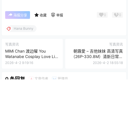
0
0
海报分享
收藏
举报
Hana Bunny
写真资讯
写真资讯
MiMi Chan 渡边曜 You
朝霧愛 – 吉他妹妹 高清写真
Watanabe Cosplay Love Live
（26P-330.8M）清新日常主
写真图集【12P-42.7M】
题
2026-4-2 9:19:16
2026-4-2 18:55:18
0 条回复
文章作者
管理员
A
M
欢迎您，新朋友，感谢参与互动！
确认修改
您必须登录或注册以后才能发表评论