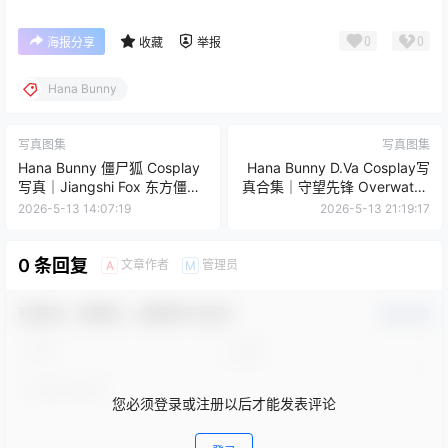
0
0
海报分享
收藏
举报
Hana Bunny
写真图集
写真图集
Hana Bunny 僵尸狐 Cosplay
Hana Bunny D.Va Cosplay写
写真｜Jiangshi Fox 东方僵尸
真合集｜守望先锋 Overwatch
主题高清图集[20P-84.6M]
D.Va 高清图片[57P-50.9M]
2026-5-13 14:07:19
2026-5-13 21:19:17
0 条回复
文章作者
管理员
A
M
欢迎您，新朋友，感谢参与互动！
确认修改
您必须登录或注册以后才能发表评论