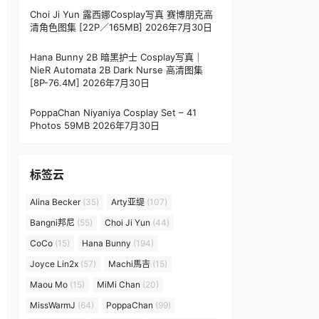
Choi Ji Yun 露西娜Cosplay写真 赛博朋克高
清角色图集 [22P／165MB]
2026年7月30日
Hana Bunny 2B 暗黑护士 Cosplay写真｜
NieR Automata 2B Dark Nurse 高清图集
[8P-76.4M]
2026年7月30日
PoppaChan Niyaniya Cosplay Set – 41
Photos 59MB
2026年7月30日
标签云
Alina Becker
(35)
Arty亚缇
(107)
Bangni邦尼
(55)
Choi Ji Yun
(44)
CoCo
(15)
Hana Bunny
(194)
Joyce Lin2x
(57)
Machi馬吉
(15)
Maou Mo
(15)
MiMi Chan
(20)
MissWarmJ
(64)
PoppaChan
(99)