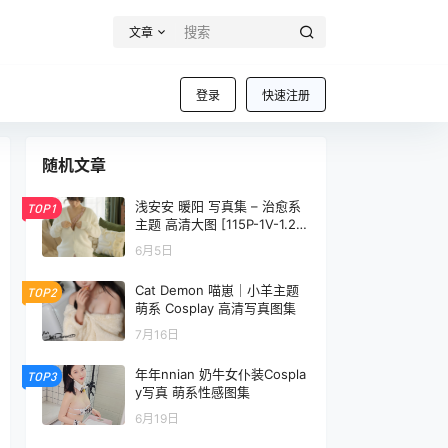
文章
登录
快速注册
随机文章
浅安安 暖阳 写真集 – 治愈系
TOP1
主题 高清大图 [115P-1V-1.26
G]
6月5日
Cat Demon 喵崽｜小羊主题
TOP2
萌系 Cosplay 高清写真图集
7月16日
年年nnian 奶牛女仆装Cospla
TOP3
y写真 萌系性感图集
6月19日