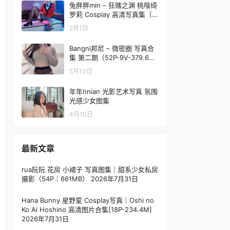
兔胖胖min – 狂赌之渊 桃喰绮
罗莉 Cosplay 高清写真集（4
0P-340.9MB）
2月1日
Bangni邦尼 – 微密圈 写真合
集 第二期（52P-9V-379.6M
B）
5月13日
年年nnian 光影艺术写真 氛围
光感少女图集
4月10日
最新文章
rua阮阮 花房 小裙子 写真图集｜甜系少女私房
摄影（54P｜661MB）
2026年7月31日
Hana Bunny 星野爱 Cosplay写真｜Oshi no
Ko Ai Hoshino 高清图片合集[18P-234.4M]
2026年7月31日