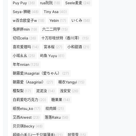
Puy Puy
(36)
rua阮阮
(18)
Seele麦麦
(24)
Seya-狮砸
(48)
Tiny Asa
(40)
w百合欧皇子w
(18)
Yebin
(17)
いくみ
(56)
兔胖胖min
(19)
六二二同学
(15)
切切celia
(36)
十万珍吱伏特（香川澪）
(15)
喜欢爱理吗
(14)
宮本桜
(27)
小和甜酒
(21)
小瑶幺幺
(25)
屿鱼 Yuyu
(61)
年年nnian
(125)
朝霧愛/Asagiriai（愛ちゃん）
(27)
朝霧愛（Asagiriai）
(27)
楊衣Yangyi
(15)
樱梨梨
(17)
泥泥汝
(14)
浅安安
(26)
白莉爱吃巧克力
(20)
糖果果
(14)
纸悦etsu_ko
(17)
绞肉姬
(21)
艾西Aiwest
(23)
落落Raku
(56)
贝贝琪Becky
(48)
超级小禾儿(一千只猫薄禾)
(21)
阿雪雪
(15)