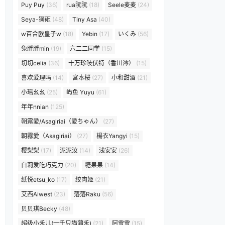
Puy Puy
(36)
rua阮阮
(18)
Seele麦麦
(24)
Seya-狮砸
(48)
Tiny Asa
(40)
w百合欧皇子w
(18)
Yebin
(17)
いくみ
(56)
兔胖胖min
(19)
六二二同学
(15)
切切celia
(36)
十万珍吱伏特（香川澪）
(15)
喜欢爱理吗
(14)
宮本桜
(27)
小和甜酒
(21)
小瑶幺幺
(25)
屿鱼 Yuyu
(61)
年年nnian
(125)
朝霧愛/Asagiriai（愛ちゃん）
(27)
朝霧愛（Asagiriai）
(27)
楊衣Yangyi
(15)
樱梨梨
(17)
泥泥汝
(14)
浅安安
(26)
白莉爱吃巧克力
(20)
糖果果
(14)
纸悦etsu_ko
(17)
绞肉姬
(21)
艾西Aiwest
(23)
落落Raku
(56)
贝贝琪Becky
(48)
超级小禾儿(一千只猫薄禾)
(21)
阿雪雪
(15)