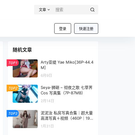
文章
登录
快速注册
随机文章
Arty亚缇 Yae Miko[36P-44.4
TOP1
M]
6月9日
Seya-狮砸 – 彻夜之歌 七草荠
TOP2
Cos 写真集（7P-87MB）
2月14日
泥泥汝 私房写真合集｜超大量
TOP3
高清写真＋视频（460P｜19V
｜1.26GB）
1月31日