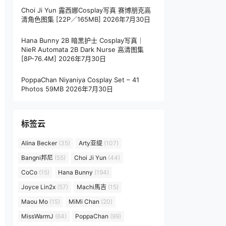
Choi Ji Yun 露西娜Cosplay写真 赛博朋克高
清角色图集 [22P／165MB]
2026年7月30日
Hana Bunny 2B 暗黑护士 Cosplay写真｜
NieR Automata 2B Dark Nurse 高清图集
[8P-76.4M]
2026年7月30日
PoppaChan Niyaniya Cosplay Set – 41
Photos 59MB
2026年7月30日
标签云
Alina Becker
(35)
Arty亚缇
(107)
Bangni邦尼
(55)
Choi Ji Yun
(44)
CoCo
(15)
Hana Bunny
(194)
Joyce Lin2x
(57)
Machi馬吉
(15)
Maou Mo
(15)
MiMi Chan
(20)
MissWarmJ
(64)
PoppaChan
(99)