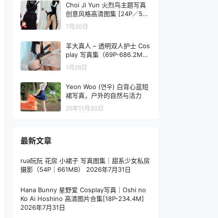
Choi Ji Yun 火烈鸟主题写真
创意风格高清图集 [24P／55
MB]
7月20日
羊大真人 – 透明双人护士 Cos
play 写真集（69P-686.2M
B）高人气主题
1月26日
Yeon Woo (연우) 白背心蓝短
裙写真，户外的自然与活力
25年11月30日
最新文章
rua阮阮 花房 小裙子 写真图集｜甜系少女私房
摄影（54P｜661MB）
2026年7月31日
Hana Bunny 星野爱 Cosplay写真｜Oshi no
Ko Ai Hoshino 高清图片合集[18P-234.4M]
2026年7月31日