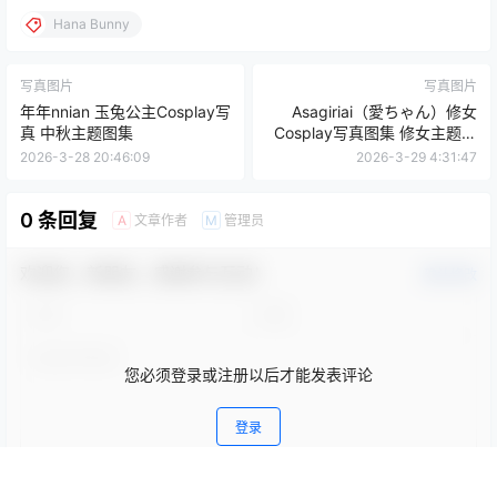
Hana Bunny
写真图片
写真图片
年年nnian 玉兔公主Cosplay写
Asagiriai（愛ちゃん）修女
真 中秋主题图集
Cosplay写真图集 修女主题高
清美图 56P (717MB)
2026-3-28 20:46:09
2026-3-29 4:31:47
0 条回复
文章作者
管理员
A
M
欢迎您，新朋友，感谢参与互动！
确认修改
您必须登录或注册以后才能发表评论
登录