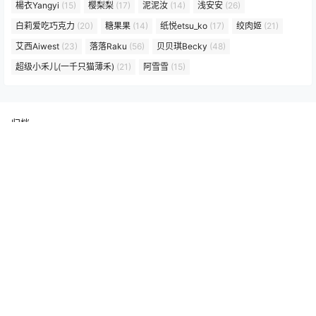
楊衣Yangyi
(15)
樱梨梨
(17)
泥泥汝
(14)
浅安安
(26)
白莉爱吃巧克力
(20)
糖果果
(14)
纸悦etsu_ko
(17)
绞肉姬
(21)
艾西Aiwest
(23)
落落Raku
(56)
贝贝琪Becky
(48)
超级小禾儿(一千只猫薄禾)
(21)
阿雪雪
(15)
归档
2026 年 7 月
2026 年 6 月
2026 年 5 月
2026 年 4 月
2026 年 3 月
2026 年 2 月