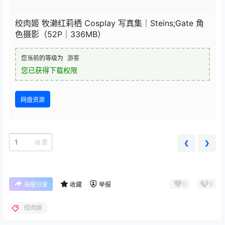
绞肉姬 牧濑红莉栖 Cosplay 写真集｜Steins;Gate 角
色摄影（52P｜336MB）
您当前的等级为
游客
您已获得下载权限
网盘资源
/
6 页
❮
❯
0
0
海报分享
收藏
举报
绞肉姬