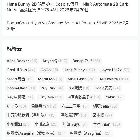
Hana Bunny 2B 暗黑护士 Cosplay写真｜NieR Automata 2B Dark
Nurse 高清图集[8P-76.4M]
2026年7月30日
PoppaChan Niyaniya Cosplay Set – 41 Photos 59MB
2026年7月
30日
标签云
Alina Becker
(35)
Arty亚缇
(107)
Bangni邦尼
(55)
Choi Ji Yun
(44)
CoCo
(15)
Hana Bunny
(194)
Joyce Lin2x
(57)
Machi馬吉
(15)
Maou Mo
(15)
MiMi Chan
(20)
MissWarmJ
(64)
PoppaChan
(99)
Puy Puy
(36)
rua阮阮
(18)
Seele麦麦
(24)
Seya-狮砸
(48)
Tiny Asa
(40)
w百合欧皇子w
(18)
Yebin
(17)
いくみ
(56)
兔胖胖min
(19)
六二二同学
(15)
切切celia
(36)
十万珍吱伏特（香川澪）
(15)
喜欢爱理吗
(14)
宮本桜
(27)
小和甜酒
(21)
小瑶幺幺
(25)
屿鱼 Yuyu
(61)
年年nnian
(125)
朝霧愛/Asagiriai（愛ちゃん）
(27)
朝霧愛（Asagiriai）
(27)