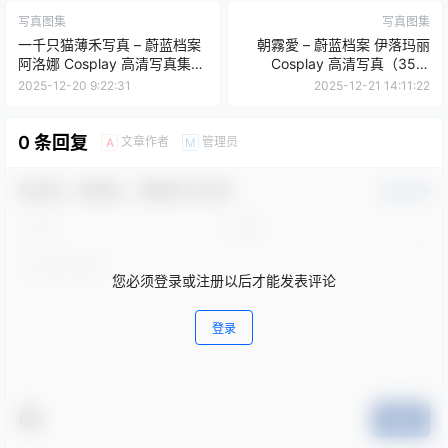
写真图集
写真图集
一千只猫薄禾写真 – 蔚蓝档案
朝霧愛 – 蔚蓝档案 伊落玛丽
阿洛娜 Cosplay 高清写真集
Cosplay 高清写真（35P-
（17P / 178.9MB）
333.1M）
2025-12-20 9:22:31
2025-12-21 14:11:22
0 条回复
文章作者
管理员
A
M
欢迎您，新朋友，感谢参与互动！
确认修改
您必须登录或注册以后才能发表评论
登录
提交