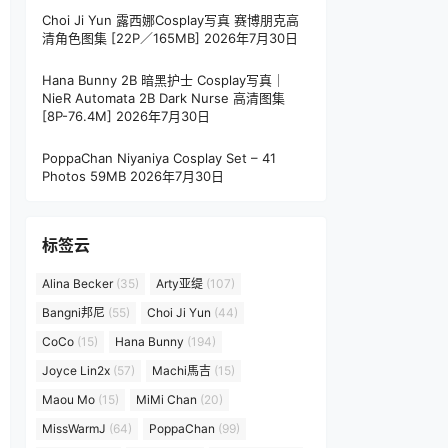
Choi Ji Yun 露西娜Cosplay写真 赛博朋克高
清角色图集 [22P／165MB]
2026年7月30日
Hana Bunny 2B 暗黑护士 Cosplay写真｜
NieR Automata 2B Dark Nurse 高清图集
[8P-76.4M]
2026年7月30日
PoppaChan Niyaniya Cosplay Set – 41
Photos 59MB
2026年7月30日
标签云
Alina Becker
(35)
Arty亚缇
(107)
Bangni邦尼
(55)
Choi Ji Yun
(44)
CoCo
(15)
Hana Bunny
(194)
Joyce Lin2x
(57)
Machi馬吉
(15)
Maou Mo
(15)
MiMi Chan
(20)
MissWarmJ
(64)
PoppaChan
(99)