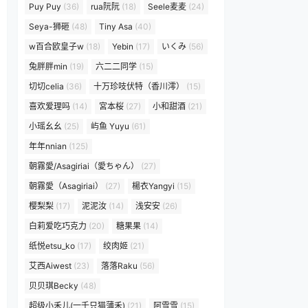
Puy Puy
(36)
rua阮阮
(18)
Seele麦麦
(24)
Seya-狮砸
(48)
Tiny Asa
(40)
w百合欧皇子w
(18)
Yebin
(17)
いくみ
(56)
兔胖胖min
(19)
六二二同学
(15)
切切celia
(36)
十万珍吱伏特（香川澪）
(15)
喜欢爱理吗
(14)
宮本桜
(27)
小和甜酒
(21)
小瑶幺幺
(25)
屿鱼 Yuyu
(61)
年年nnian
(125)
朝霧愛/Asagiriai（愛ちゃん）
(27)
朝霧愛（Asagiriai）
(27)
楊衣Yangyi
(15)
樱梨梨
(17)
泥泥汝
(14)
浅安安
(26)
白莉爱吃巧克力
(20)
糖果果
(14)
纸悦etsu_ko
(17)
绞肉姬
(21)
艾西Aiwest
(23)
落落Raku
(56)
贝贝琪Becky
(48)
超级小禾儿(一千只猫薄禾)
(21)
阿雪雪
(15)