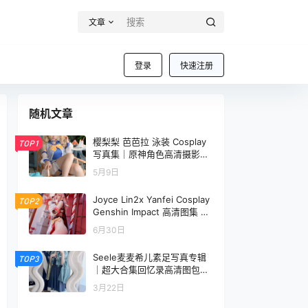
文章
登录
快速注册
随机文章
樱梨梨 芭芭拉 泳装 Cosplay
TOP1
写真集｜原神角色高清摄影
（30P｜576MB）
5月9日
Joyce Lin2x Yanfei Cosplay
TOP2
Genshin Impact 高清图集 33
P
6月30日
Seele麦麦希儿素足写真专辑
TOP3
｜超大合集回忆录高清图包
（322P-389.8M）
3月22日