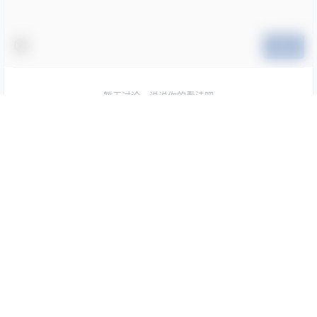
提交
暂无讨论，说说你的看法吧
随机文章
六二二同学 方舟圣女 Cosplay 写真集｜明日方舟风格
TOP1
摄影（13P｜23MB）
1月1日
Hana Bunny 僵尸狐 Cosplay写真｜Jiangshi Fox 东
TOP2
方僵尸主题高清图集[20P-84.6M]
5月13日
三無人型 COS 二次元：蔚蓝档案龙华妃咲旗袍写真
TOP3
（42P／407M）