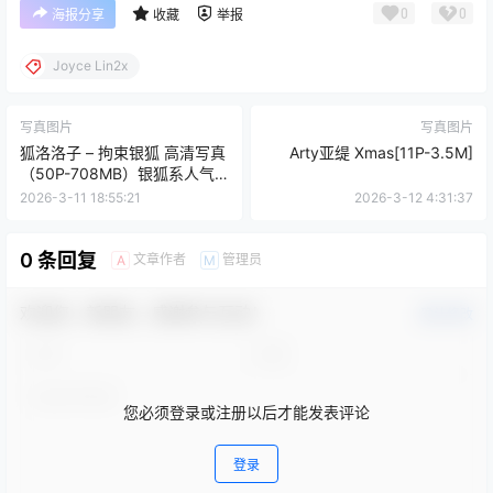
0
0
海报分享
收藏
举报
Joyce Lin2x
写真图片
写真图片
狐洛洛子 – 拘束银狐 高清写真
Arty亚缇 Xmas[11P-3.5M]
（50P-708MB）银狐系人气
主题作品
2026-3-11 18:55:21
2026-3-12 4:31:37
0 条回复
文章作者
管理员
A
M
欢迎您，新朋友，感谢参与互动！
确认修改
您必须登录或注册以后才能发表评论
登录