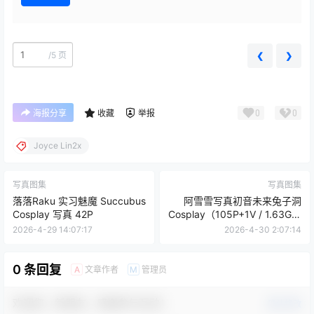
/
5 页
❮
❯
0
0
海报分享
收藏
举报
Joyce Lin2x
写真图集
写真图集
落落Raku 实习魅魔 Succubus
阿雪雪写真初音未来兔子洞
Cosplay 写真 42P
Cosplay（105P+1V / 1.63G）
VOCALOID主题写真
2026-4-29 14:07:17
2026-4-30 2:07:14
0 条回复
文章作者
管理员
A
M
欢迎您，新朋友，感谢参与互动！
确认修改