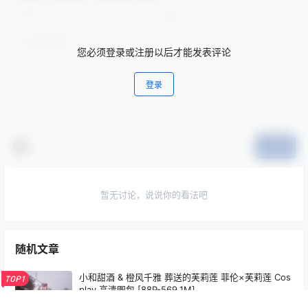
您必须登录或注册以后才能发表评论
登录
提交
暂无讨论，说说你的看法吧
随机文章
小和甜酒 & 橙风千雅 葬送的芙莉莲 菲伦×芙莉莲 Cos
TOP1
play 高清图包 [88P-569.1M]
4月22日