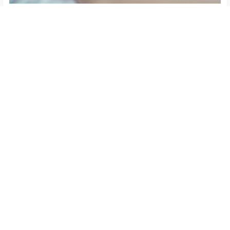
查看
下载权限
jvid 露出 色色旗袍写真，复古窗边的红衣纹身女孩
您当前的等级为
游客
您已获得下载权限
网盘资源
/
15 页
❮
❯
0
0
海报分享
收藏
举报
jvid图集