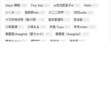
Seya-狮砸
(48)
Tiny Asa
(40)
w百合欧皇子w
(18)
Yebin
(17)
いくみ
(56)
兔胖胖min
(19)
六二二同学
(15)
切切celia
(36)
十万珍吱伏特（香川澪）
(15)
喜欢爱理吗
(14)
宮本桜
(27)
小和甜酒
(21)
小瑶幺幺
(25)
屿鱼 Yuyu
(61)
年年nnian
(125)
朝霧愛/Asagiriai（愛ちゃん）
(27)
朝霧愛（Asagiriai）
(27)
楊衣Yangyi
(15)
樱梨梨
(17)
泥泥汝
(14)
浅安安
(26)
白莉爱吃巧克力
(20)
糖果果
(14)
纸悦etsu_ko
(17)
绞肉姬
(21)
艾西Aiwest
(23)
落落Raku
(56)
贝贝琪Becky
(48)
超级小禾儿(一千只猫薄禾)
(21)
阿雪雪
(15)
归档
2026 年 7 月
2026 年 6 月