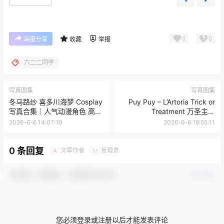
0
0
海报分享
收藏
举报
六二二同学
写真图集
写真图集
冬马路纱 喜多川海梦 Cosplay
Puy Puy – L’Artoria Trick or
写真合集｜人气动漫角色 高清
Treatment 万圣主题
摄影（48P｜749MB）
（104P+2V-829MB）
2026-6-6 14:07:19
2026-6-6 18:55:11
0 条回复
文章作者
管理员
A
M
欢迎您，新朋友，感谢参与互动！
确认修改
您必须登录或注册以后才能发表评论