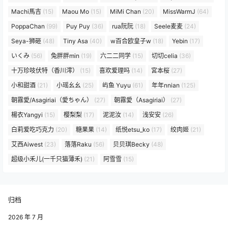
Machi馬吉
(15)
Maou Mo
(15)
MiMi Chan
(20)
MissWarmJ
(64)
PoppaChan
(99)
Puy Puy
(36)
rua阮阮
(18)
Seele麦麦
(24)
Seya-狮砸
(48)
Tiny Asa
(40)
w百合欧皇子w
(18)
Yebin
(17)
いくみ
(56)
兔胖胖min
(19)
六二二同学
(15)
切切celia
(36)
十万珍吱伏特（香川澪）
(15)
喜欢爱理吗
(14)
宮本桜
(27)
小和甜酒
(21)
小瑶幺幺
(25)
屿鱼 Yuyu
(61)
年年nnian
(125)
朝霧愛/Asagiriai（愛ちゃん）
(27)
朝霧愛（Asagiriai）
(27)
楊衣Yangyi
(15)
樱梨梨
(17)
泥泥汝
(14)
浅安安
(26)
白莉爱吃巧克力
(20)
糖果果
(14)
纸悦etsu_ko
(17)
绞肉姬
(21)
艾西Aiwest
(23)
落落Raku
(56)
贝贝琪Becky
(48)
超级小禾儿(一千只猫薄禾)
(21)
阿雪雪
(15)
归档
2026 年 7 月