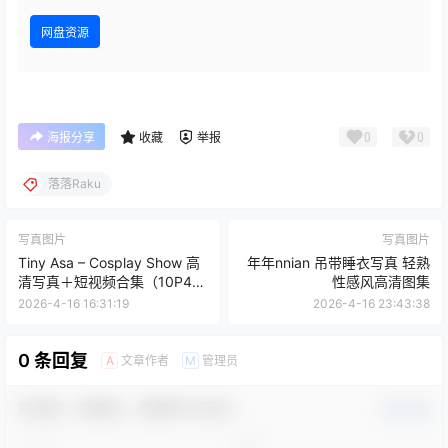
网盘资源
0
0
海报分享
收藏
举报
落落Raku
写真图片
写真图片
Tiny Asa – Cosplay Show 高
年年nnian 吊带睡衣写真 轻熟
清写真＋短视频合集（10P4V-
性感风高清图集
87MB）
2026-4-16 16:31:19
2026-4-16 23:43:38
0 条回复
文章作者
管理员
A
M
欢迎您，新朋友，感谢参与互动！
确认修改