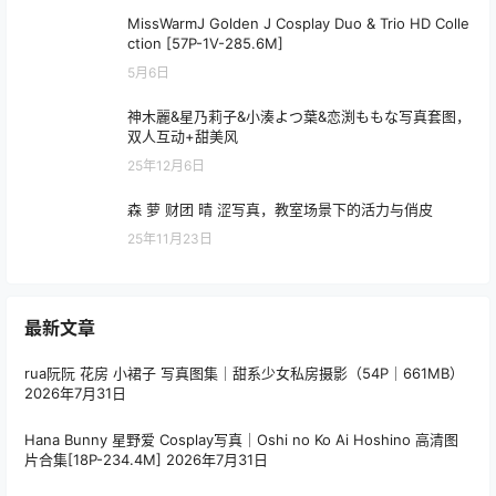
MissWarmJ Golden J Cosplay Duo & Trio HD Colle
ction [57P-1V-285.6M]
5月6日
神木麗&星乃莉子&小湊よつ葉&恋渕ももな写真套图，
双人互动+甜美风
25年12月6日
森 萝 财团 晴 涩写真，教室场景下的活力与俏皮
25年11月23日
最新文章
rua阮阮 花房 小裙子 写真图集｜甜系少女私房摄影（54P｜661MB）
2026年7月31日
Hana Bunny 星野爱 Cosplay写真｜Oshi no Ko Ai Hoshino 高清图
片合集[18P-234.4M]
2026年7月31日