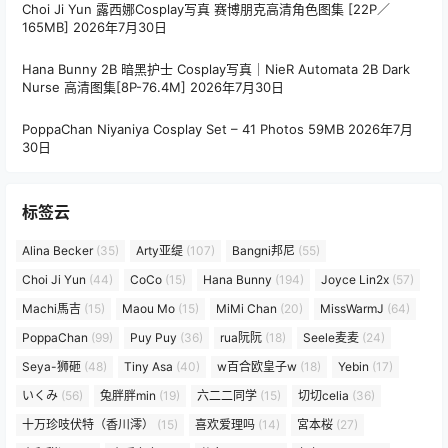
Choi Ji Yun 露西娜Cosplay写真 赛博朋克高清角色图集 [22P／
165MB]
2026年7月30日
Hana Bunny 2B 暗黑护士 Cosplay写真｜NieR Automata 2B Dark
Nurse 高清图集[8P-76.4M]
2026年7月30日
PoppaChan Niyaniya Cosplay Set – 41 Photos 59MB
2026年7月
30日
标签云
Alina Becker
(35)
Arty亚缇
(107)
Bangni邦尼
(55)
Choi Ji Yun
(44)
CoCo
(15)
Hana Bunny
(194)
Joyce Lin2x
(57)
Machi馬吉
(15)
Maou Mo
(15)
MiMi Chan
(20)
MissWarmJ
(64)
PoppaChan
(99)
Puy Puy
(36)
rua阮阮
(18)
Seele麦麦
(24)
Seya-狮砸
(48)
Tiny Asa
(40)
w百合欧皇子w
(18)
Yebin
(17)
いくみ
(56)
兔胖胖min
(19)
六二二同学
(15)
切切celia
(36)
十万珍吱伏特（香川澪）
(15)
喜欢爱理吗
(14)
宮本桜
(27)