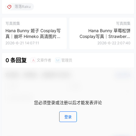
落落Raku
写真图集
写真图集
Hana Bunny 姬子 Cosplay写
Hana Bunny 草莓松饼
真｜崩坏 Himeko 高清图片合
Cosplay写真｜Strawberry
集[14P-70.9M]
Pancake 高清图片合集[8P-
2026-6-21 14:07:11
2026-6-22 2:07:40
40.1M]
0 条回复
文章作者
管理员
A
M
欢迎您，新朋友，感谢参与互动！
确认修改
您必须登录或注册以后才能发表评论
登录