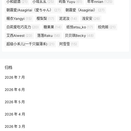
小和甜酒
(21)
小瑶幺幺
(25)
屿鱼 Yuyu
(61)
年年nnian
(125)
朝霧愛/Asagiriai（愛ちゃん）
(27)
朝霧愛（Asagiriai）
(27)
楊衣Yangyi
(15)
樱梨梨
(17)
泥泥汝
(14)
浅安安
(26)
白莉爱吃巧克力
(20)
糖果果
(14)
纸悦etsu_ko
(17)
绞肉姬
(21)
艾西Aiwest
(23)
落落Raku
(56)
贝贝琪Becky
(48)
超级小禾儿(一千只猫薄禾)
(21)
阿雪雪
(15)
归档
2026 年 7 月
2026 年 6 月
2026 年 5 月
2026 年 4 月
2026 年 3 月