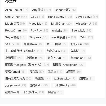
标签云
Alina Becker
(35)
Arty亚缇
(107)
Bangni邦尼
(55)
Choi Ji Yun
(44)
CoCo
(15)
Hana Bunny
(194)
Joyce Lin2x
(57)
Machi馬吉
(15)
Maou Mo
(15)
MiMi Chan
(20)
MissWarmJ
(64)
PoppaChan
(99)
Puy Puy
(36)
rua阮阮
(18)
Seele麦麦
(24)
Seya-狮砸
(48)
Tiny Asa
(40)
w百合欧皇子w
(18)
Yebin
(17)
いくみ
(56)
兔胖胖min
(19)
六二二同学
(15)
切切celia
(36)
十万珍吱伏特（香川澪）
(15)
喜欢爱理吗
(14)
宮本桜
(27)
小和甜酒
(21)
小瑶幺幺
(25)
屿鱼 Yuyu
(61)
年年nnian
(125)
朝霧愛/Asagiriai（愛ちゃん）
(27)
朝霧愛（Asagiriai）
(27)
楊衣Yangyi
(15)
樱梨梨
(17)
泥泥汝
(14)
浅安安
(26)
白莉爱吃巧克力
(20)
糖果果
(14)
纸悦etsu_ko
(17)
绞肉姬
(21)
艾西Aiwest
(23)
落落Raku
(56)
贝贝琪Becky
(48)
超级小禾儿(一千只猫薄禾)
(21)
阿雪雪
(15)