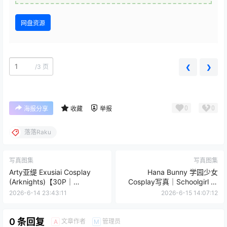
网盘资源
/
3 页
❮
❯
0
0
海报分享
收藏
举报
落落Raku
写真图集
写真图集
Arty亚缇 Exusiai Cosplay
Hana Bunny 学园少女
(Arknights)【30P｜
Cosplay写真｜Schoolgirl 高
44.2MB】
清图片合集[10P-9.4M]
2026-6-14 23:43:11
2026-6-15 14:07:12
0 条回复
文章作者
管理员
A
M