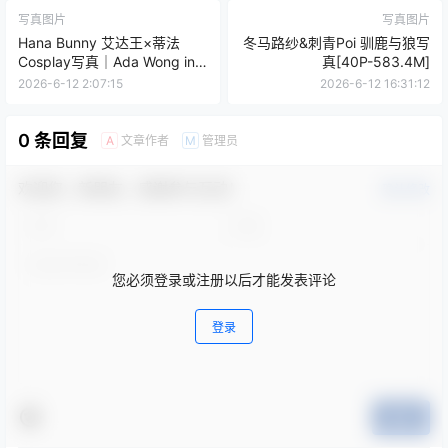
写真图片
写真图片
Hana Bunny 艾达王×蒂法
冬马路纱&刺青Poi 驯鹿与狼写
Cosplay写真｜Ada Wong in
真[40P-583.4M]
Tifa Outfit 高清图片合集[8P-
2026-6-12 2:07:15
2026-6-12 16:31:12
8.2M]
0 条回复
文章作者
管理员
A
M
欢迎您，新朋友，感谢参与互动！
确认修改
您必须登录或注册以后才能发表评论
登录
提交