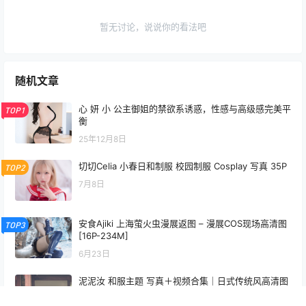
暂无讨论，说说你的看法吧
随机文章
心 妍 小 公主御姐的禁欲系诱惑，性感与高级感完美平
TOP1
衡
25年12月8日
切切Celia 小春日和制服 校园制服 Cosplay 写真 35P
TOP2
7月8日
安食Ajiki 上海萤火虫漫展返图 – 漫展COS现场高清图
TOP3
[16P-234M]
6月23日
泥泥汝 和服主题 写真＋视频合集｜日式传统风高清图
集（440P｜26V｜1.36GB）