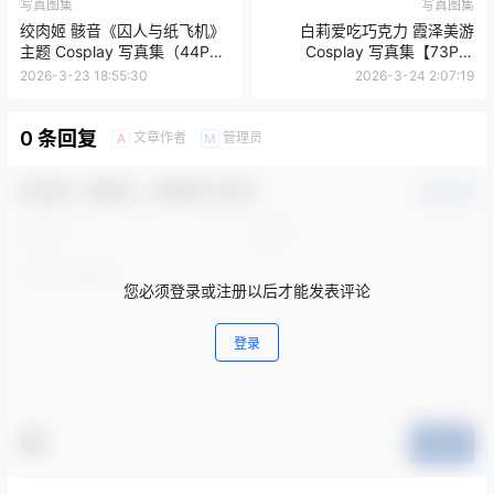
写真图集
写真图集
绞肉姬 骸音《囚人与纸飞机》
白莉爱吃巧克力 霞泽美游
主题 Cosplay 写真集（44P｜
Cosplay 写真集【73P｜
155MB）
690.4MB】
2026-3-23 18:55:30
2026-3-24 2:07:19
0 条回复
文章作者
管理员
A
M
欢迎您，新朋友，感谢参与互动！
确认修改
您必须登录或注册以后才能发表评论
登录
提交