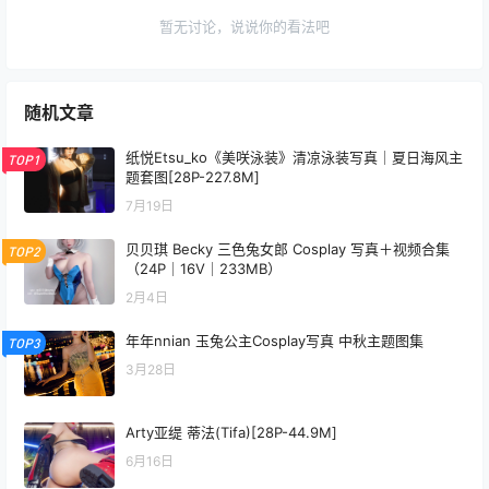
暂无讨论，说说你的看法吧
随机文章
纸悦Etsu_ko《美咲泳装》清凉泳装写真｜夏日海风主
TOP1
题套图[28P-227.8M]
7月19日
贝贝琪 Becky 三色兔女郎 Cosplay 写真＋视频合集
TOP2
（24P｜16V｜233MB）
2月4日
年年nnian 玉兔公主Cosplay写真 中秋主题图集
TOP3
3月28日
Arty亚缇 蒂法(Tifa)[28P-44.9M]
6月16日