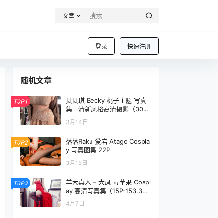
文章
登录
快速注册
随机文章
贝贝琪 Becky 桃子主题 写真
TOP1
集｜清新风格高清摄影（30P
｜70MB）
3月14日
落落Raku 爱宕 Atago Cospla
TOP2
y 写真图集 22P
3月15日
羊大真人 – 大凤 毒苹果 Cospl
TOP3
ay 高清写真集（15P-153.3M
B）碧蓝航线
4月7日