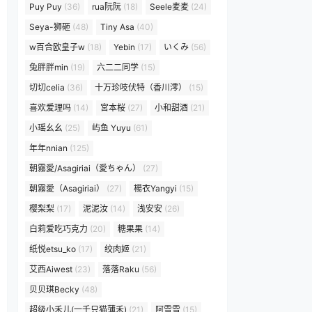
Puy Puy
(36)
rua阮阮
(18)
Seele麦麦
(24)
Seya-狮砸
(48)
Tiny Asa
(40)
w百合欧皇子w
(18)
Yebin
(17)
いくみ
(56)
兔胖胖min
(19)
六二二同学
(15)
切切celia
(36)
十万珍吱伏特（香川澪）
(15)
喜欢爱理吗
(14)
宮本桜
(27)
小和甜酒
(21)
小瑶幺幺
(25)
屿鱼 Yuyu
(61)
年年nnian
(125)
朝霧愛/Asagiriai（愛ちゃん）
(27)
朝霧愛（Asagiriai）
(27)
楊衣Yangyi
(15)
樱梨梨
(17)
泥泥汝
(14)
浅安安
(26)
白莉爱吃巧克力
(20)
糖果果
(14)
纸悦etsu_ko
(17)
绞肉姬
(21)
艾西Aiwest
(23)
落落Raku
(56)
贝贝琪Becky
(48)
超级小禾儿(一千只猫薄禾)
(21)
阿雪雪
(15)