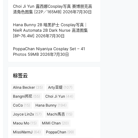
Choi Ji Yun 露西娜Cosplay写真 赛博朋克高
清角色图集 [22P／165MB]
2026年7月30日
Hana Bunny 2B 暗黑护士 Cosplay写真｜
NieR Automata 2B Dark Nurse 高清图集
[8P-76.4M]
2026年7月30日
PoppaChan Niyaniya Cosplay Set – 41
Photos 59MB
2026年7月30日
标签云
Alina Becker
(35)
Arty亚缇
(107)
Bangni邦尼
(55)
Choi Ji Yun
(44)
CoCo
(15)
Hana Bunny
(194)
Joyce Lin2x
(57)
Machi馬吉
(15)
Maou Mo
(15)
MiMi Chan
(20)
MissWarmJ
(64)
PoppaChan
(99)