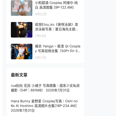
小和甜酒 Cosplay 阿维尔·纯
白 高清图集 [9P-122.6M]
6月22日
纸悦Etsu_ko《美咲泳装》清
凉泳装写真｜夏日海风主题套
图[28P-227.8M]
7月19日
楊衣 Yangyi – 筱清 Qi Cospla
y 写真视频合集（50P+3V-31
1MB）原创角色
2月11日
最新文章
rua阮阮 花房 小裙子 写真图集｜甜系少女私房
摄影（54P｜661MB）
2026年7月31日
Hana Bunny 星野爱 Cosplay写真｜Oshi no
Ko Ai Hoshino 高清图片合集[18P-234.4M]
2026年7月31日